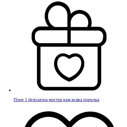
Поне 1 безплатна мостра към всяка поръчка