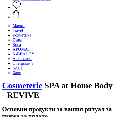
Mарки
Travel
Козметика
Грим
Коса
АРОМАТ
K-BEAUTY
Аксесоари
Специални
SALE
Блог
Cosmeterie
SPA at Home Body
- REVIVE
Основни продукти за вашия ритуал за
грижа за тялото