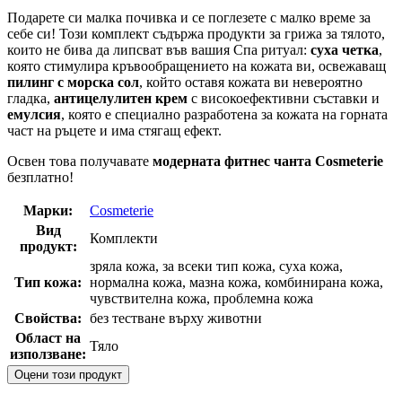
Подарете си малка почивка и се поглезете с малко време за
себе си! Този комплект съдържа продукти за грижа за тялото,
които не бива да липсват във вашия Спа ритуал:
суха
четка
,
която стимулира кръвообращението на кожата ви, освежаващ
пилинг с морска сол
, който оставя кожата ви невероятно
гладка,
антицелулитен крем
с високоефективни съставки и
емулсия
, която е специално разработена за кожата на горната
част на ръцете и има стягащ ефект.
Освен това получавате
модерната фитнес чанта Cosmeterie
безплатно!
Марки:
Cosmeterie
Вид
Комплекти
продукт:
зряла кожа, за всеки тип кожа, суха кожа,
Тип кожа:
нормална кожа, мазна кожа, комбинирана кожа,
чувствителна кожа, проблемна кожа
Свойства:
без тестване върху животни
Област на
Тяло
използване:
Оцени този продукт