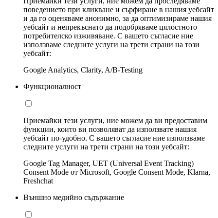
Приемайки тези услуги, ние можем да проследяваме
поведението при кликване и сърфиране в нашия уебсайт
и да го оценяваме анонимно, за да оптимизираме нашия
уебсайт и непрекъснато да подобряваме цялостното
потребителско изживяване. С вашето съгласие ние
използваме следните услуги на трети страни на този
уебсайт:
Google Analytics, Clarity, A/B-Testing
Функционалност
Приемайки тези услуги, ние можем да ви предоставим
функции, които ви позволяват да използвате нашия
уебсайт по-удобно. С вашето съгласие ние използваме
следните услуги на трети страни на този уебсайт:
Google Tag Manager, UET (Universal Event Tracking)
Consent Mode от Microsoft, Google Consent Mode, Klarna,
Freshchat
Външно медийно съдържание