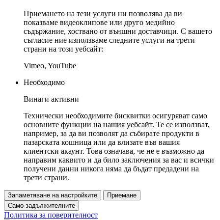
Приемането на тези услуги ни позволява да ви
показваме видеоклипове или друго медийно
съдържание, хоствано от външни доставчици. С вашето
съгласие ние използваме следните услуги на трети
страни на този уебсайт:
Vimeo, YouTube
Необходимо
Винаги активни
Технически необходимите бисквитки осигуряват само
основните функции на нашия уебсайт. Те се използват,
например, за да ви позволят да събирате продукти в
пазарската кошница или да влизате във вашия
клиентски акаунт. Това означава, че не е възможно да
направим каквито и да било заключения за вас и всички
получени данни никога няма да бъдат предадени на
трети страни.
Запаметяване на настройките
Приемане
Само задължителните
Политика за поверителност