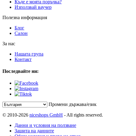
Къде е моята поръчка?
Използвай ваучер
Полезна информация
Блог
Салон
За нас
Нашата група
Контакт
Последвайте ни:
Промени държава/език
© 2010-2026
niceshops GmbH
- All rights reserved.
Данни и условия на ползване
Защита на данните