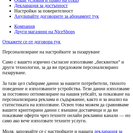
Общи условия и право на отказ
Декларация за достъпност
Настройки за поверителност
Анулирайте договорите за абонамент тук
Компания
Други магазини на NiceShops
Откажете се от договора тук
Персонализиране на настройките за пазаруване
Само с вашето изрично съгласие използваме „бисквитки“ и
други технологии, за да ви предложим персонализирано
пазаруване.
За тази цел събираме данни за нашите потребители, тяхното
поведение и използваните устройства. Тези данни използваме
за постоянно оптимизиране на нашия уебсайт, за показване на
персонализирана реклама и съдържание, както и за анализ на
статистиката на използване. Освен това можем да сравняваме
вашите криптирани данни с външни доставчици и да ви
показваме оферти чрез техните онлайн рекламни канали — но
само ако вече използвате техните услуги.
Моля, запознайте се с настройките и нашата
декларация за