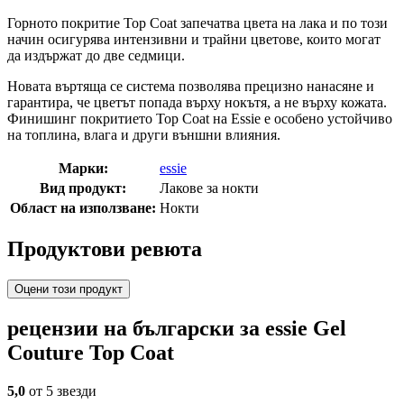
Горното покритие Top Coat запечатва цвета на лака и по този
начин осигурява интензивни и трайни цветове, които могат
да издържат до две седмици.
Новата въртяща се система позволява прецизно нанасяне и
гарантира, че цветът попада върху нокътя, а не върху кожата.
Финишинг покритието Top Coat
на Essie е особено устойчиво
на топлина, влага и други външни влияния.
Марки:
essie
Вид продукт:
Лакове за нокти
Област на използване:
Нокти
Продуктови ревюта
Оцени този продукт
рецензии на български за essie Gel
Couture Top Coat
5,0
от 5 звезди