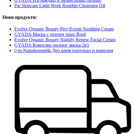
GYADA Изглаждащ и балансиращ пилинг
Pai Skincare Light Work Rosehip Cleansing Oil
Нови продукти:
Evolve Organic Beauty Pro+Ectoin Soothing Cream
GYADA Маска с перлен прах Rosé
Evolve Organic Beauty Nightly Renew Facial Cream
GYADA Кокосова пилинг маска 2в1
i+m Naturkosmetik Део крем портокал и ванилия