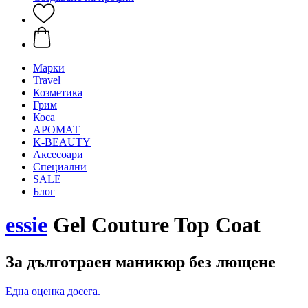
Mарки
Travel
Козметика
Грим
Коса
АРОМАТ
K-BEAUTY
Аксесоари
Специални
SALE
Блог
essie
Gel Couture Top Coat
За дълготраен маникюр без лющене
Една оценка досега.