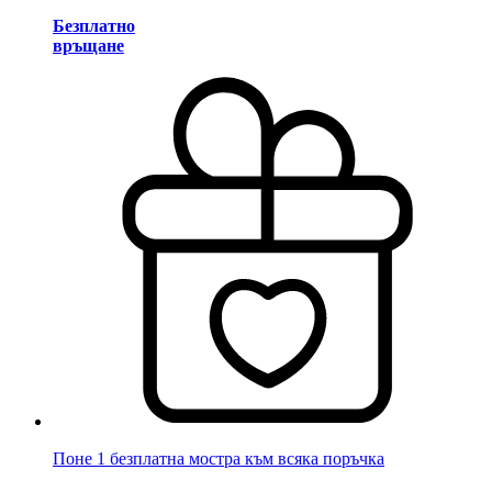
Безплатно
връщане
Поне 1 безплатна мостра към всяка поръчка