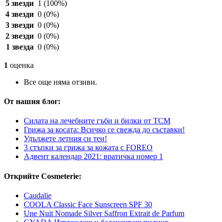
5 звезди
1
(100%)
4 звезди
0
(0%)
3 звезди
0
(0%)
2 звезди
0
(0%)
1 звезда
0
(0%)
1
оценка
Все още няма отзиви.
От нашия блог:
Силата на лечебните гъби и билки от TCM
Грижа за косата: Всичко се свежда до съставки!
Удължете летния си тен!
3 стъпки за грижа за кожата с FOREO
Адвент календар 2021: вратичка номер 1
Открийте Cosmeterie:
Caudalie
COOLA Classic Face Sunscreen SPF 30
Une Nuit Nomade Silver Saffron Extrait de Parfum