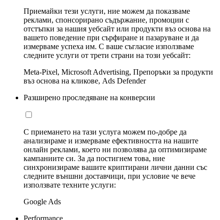
Приемайки тези услуги, ние можем да показваме
реклами, спонсорирано съдържание, промоции с
отстъпки за нашия уебсайт или продукти въз основа на
вашето поведение при сърфиране и пазаруване и да
измерваме успеха им. С ваше съгласие използваме
следните услуги от трети страни на този уебсайт:
Meta-Pixel, Microsoft Advertising, Препоръки за продукти
въз основа на кликове, Ads Defender
Разширено проследяване на конверсии
С приемането на тази услуга можем по-добре да
анализираме и измерваме ефективността на нашите
онлайн реклами, което ни позволява да оптимизираме
кампаниите си. За да постигнем това, ние
синхронизираме вашите криптирани лични данни със
следните външни доставчици, при условие че вече
използвате техните услуги:
Google Ads
Performance