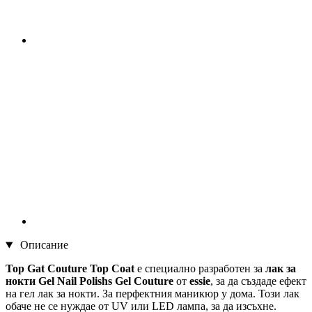
Описание
Top Gat Couture Top Coat
е специално разработен за
лак за
нокти Gel Nail Polishs Gel Couture
от
essie
, за да създаде ефект
на гел лак за нокти. За перфектния маникюр у дома. Този лак
обаче не се нуждае от UV или LED лампа, за да изсъхне.