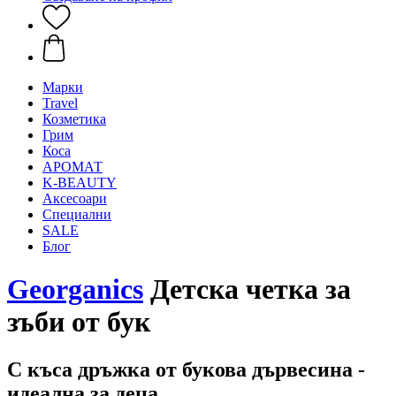
Mарки
Travel
Козметика
Грим
Коса
АРОМАТ
K-BEAUTY
Аксесоари
Специални
SALE
Блог
Georganics
Детска четка за
зъби от бук
С къса дръжка от букова дървесина -
идеална за деца