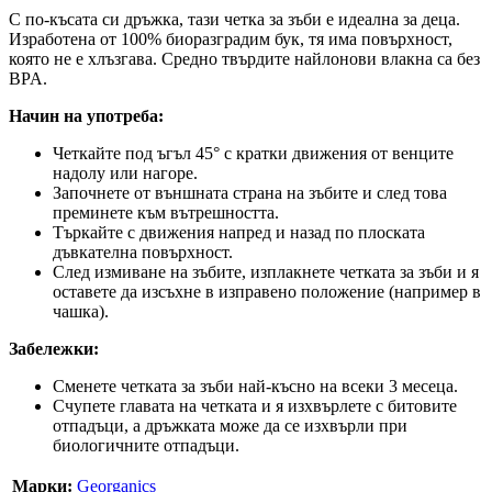
С по-късата си дръжка, тази четка за зъби е идеална за деца.
Изработена от 100% биоразградим бук, тя има повърхност,
която не е хлъзгава. Средно твърдите найлонови влакна са без
BPA.
Начин на употреба:
Четкайте под ъгъл 45° с кратки движения от венците
надолу или нагоре.
Започнете от външната страна на зъбите и след това
преминете към вътрешността.
Търкайте с движения напред и назад по плоската
дъвкателна повърхност.
След измиване на зъбите, изплакнете четката за зъби и я
оставете да изсъхне в изправено положение (например в
чашка).
Забележки:
Сменете четката за зъби най-късно на всеки 3 месеца.
Счупете главата на четката и я изхвърлете с битовите
отпадъци, а дръжката може да се изхвърли при
биологичните отпадъци.
Марки:
Georganics