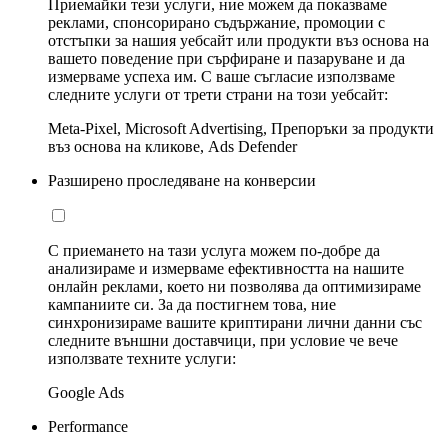
Приемайки тези услуги, ние можем да показваме
реклами, спонсорирано съдържание, промоции с
отстъпки за нашия уебсайт или продукти въз основа на
вашето поведение при сърфиране и пазаруване и да
измерваме успеха им. С ваше съгласие използваме
следните услуги от трети страни на този уебсайт:
Meta-Pixel, Microsoft Advertising, Препоръки за продукти
въз основа на кликове, Ads Defender
Разширено проследяване на конверсии
С приемането на тази услуга можем по-добре да
анализираме и измерваме ефективността на нашите
онлайн реклами, което ни позволява да оптимизираме
кампаниите си. За да постигнем това, ние
синхронизираме вашите криптирани лични данни със
следните външни доставчици, при условие че вече
използвате техните услуги:
Google Ads
Performance