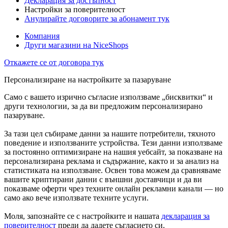
Декларация за достъпност
Настройки за поверителност
Анулирайте договорите за абонамент тук
Компания
Други магазини на NiceShops
Откажете се от договора тук
Персонализиране на настройките за пазаруване
Само с вашето изрично съгласие използваме „бисквитки“ и
други технологии, за да ви предложим персонализирано
пазаруване.
За тази цел събираме данни за нашите потребители, тяхното
поведение и използваните устройства. Тези данни използваме
за постоянно оптимизиране на нашия уебсайт, за показване на
персонализирана реклама и съдържание, както и за анализ на
статистиката на използване. Освен това можем да сравняваме
вашите криптирани данни с външни доставчици и да ви
показваме оферти чрез техните онлайн рекламни канали — но
само ако вече използвате техните услуги.
Моля, запознайте се с настройките и нашата
декларация за
поверителност
преди да дадете съгласието си.