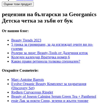
Оцени този продукт
рецензии на български за Georganics
Детска четка за зъби от бук
От нашия блог:
Beauty Trends 2023
5 трика за гримиране, за да изглеждат очите ви по-
големи
Ролери за лице: Beauty-Tools от Далечния изток
Коледен календар Вратичка номер 6
Какво прави ретинола толкова специален?
Открийте Cosmeterie:
Marc-Antoine Barrois
Evolve Organic Beauty Комплект за хидратация
(Discovery Set)
Redken Curvaceous Ringlet
Beauty of Joseon Calming Serum Green Tea + Panthenol
essie Лак за нокти Сини, зелени и жълти тонове