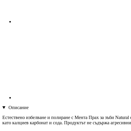
Описание
Естествено избелване и полиране с Мента Прах за зъби Natural
като калциев карбонат и сода. Продуктът не съдържа агресивни