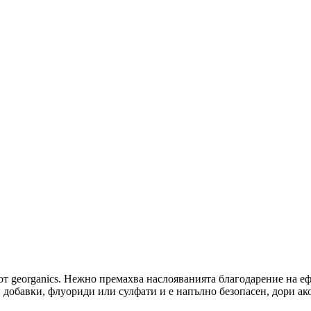
 от georganics. Нежно премахва наслояванията благодарение на 
 добавки, флуориди или сулфати и е напълно безопасен, дори ако