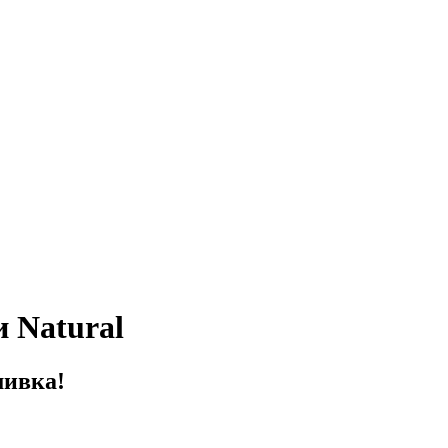
 Natural
мивка!