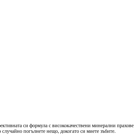
ефективната си формула с висококачествени минерални прахове
 случайно погълнете нещо, докогато си миете зъбите.