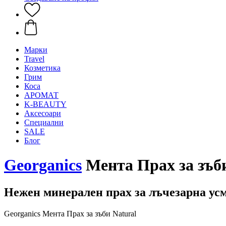
Mарки
Travel
Козметика
Грим
Коса
АРОМАТ
K-BEAUTY
Аксесоари
Специални
SALE
Блог
Georganics
Мента Прах за зъби
Нежен минерален прах за лъчезарна ус
Georganics Мента Прах за зъби Natural