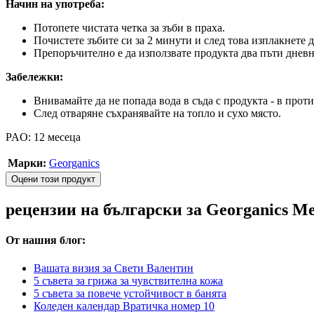
Начин на употреба:
Потопете чистата четка за зъби в праха.
Почистете зъбите си за 2 минути и след това изплакнете д
Препоръчително е да използвате продукта два пъти дневн
Забележки:
Внивамайте да не попада вода в съда с продукта - в проти
След отваряне съхранявайте на топло и сухо място.
PAO: 12 месеца
Марки:
Georganics
Оцени този продукт
рецензии на български за Georganics Ме
От нашия блог:
Вашата визия за Свети Валентин
5 съвета за грижа за чувствителна кожа
5 съвета за повече устойчивост в банята
Коледен календар Вратичка номер 10