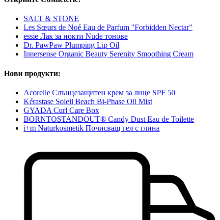
SALT & STONE
Les Sœurs de Noé Eau de Parfum "Forbidden Nectar"
essie Лак за нокти Nude тонове
Dr. PawPaw Plumping Lip Oil
Innersense Organic Beauty Serenity Smoothing Cream
Нови продукти:
Acorelle Слънцезащитен крем за лице SPF 50
Kérastase Soleil Beach Bi-Phase Oil Mist
GYADA Curl Care Box
BORNTOSTANDOUT® Candy Dust Eau de Toilette
i+m Naturkosmetik Почисващ гел с глина