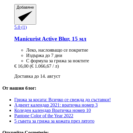
Добавяне
5.0 (1)
Manicurist
Active Blur, 15 мл
Леко, наслояващо се покритие
Издържа до 7 дни
С формула за грижа за ноктите
€ 16,00
(€ 1.066,67 / л)
Доставка до 14. август
От нашия блог:
Грижа за косата: Всичко се свежда до съставки!
Адвент календар 2021: вратичка номер 3
Коледен календар Вратичка номер 10
Pantone Color of the Year 2022
5 съвета за грижа за кожата през лятото
Открийте Cosmeterie: