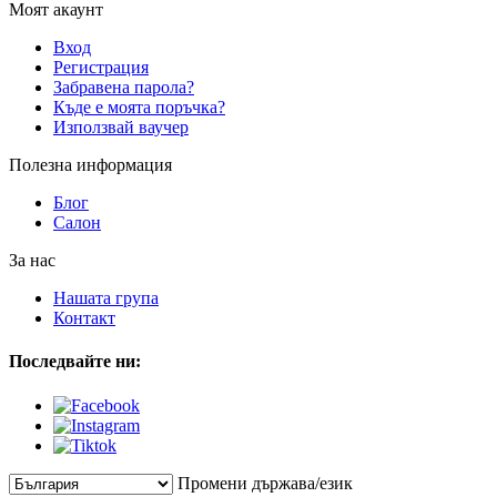
Моят акаунт
Вход
Регистрация
Забравена парола?
Къде е моята поръчка?
Използвай ваучер
Полезна информация
Блог
Салон
За нас
Нашата група
Контакт
Последвайте ни:
Промени държава/език