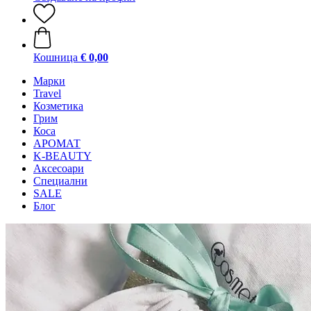
Кошница
€ 0,00
Mарки
Travel
Козметика
Грим
Коса
АРОМАТ
K-BEAUTY
Аксесоари
Специални
SALE
Блог