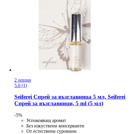
2 опции
5.0 (1)
Seiferei
Спрей за възглавница 5 мл, Seiferei
Спрей за възглавници, 5 ml (5 мл)
-5%
Успокояващ аромат
Без изкуствени консерванти
От естествени суровини