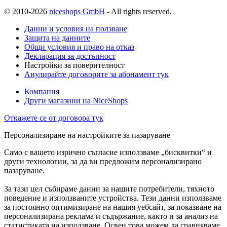
© 2010-2026
niceshops GmbH
- All rights reserved.
Данни и условия на ползване
Защита на данните
Общи условия и право на отказ
Декларация за достъпност
Настройки за поверителност
Анулирайте договорите за абонамент тук
Компания
Други магазини на NiceShops
Откажете се от договора тук
Персонализиране на настройките за пазаруване
Само с вашето изрично съгласие използваме „бисквитки“ и
други технологии, за да ви предложим персонализирано
пазаруване.
За тази цел събираме данни за нашите потребители, тяхното
поведение и използваните устройства. Тези данни използваме
за постоянно оптимизиране на нашия уебсайт, за показване на
персонализирана реклама и съдържание, както и за анализ на
статистиката на използване. Освен това можем да сравняваме