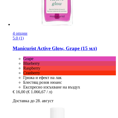
4 опции
5.0 (1)
Manicurist
Active Glow, Grape (15 мл)
Grape
Blueberry
Raspberry
Cranberry
Грижа и ефект на лак
Блестящ розов нюанс
Експресно изсъхване на въздух
€ 16,00
(€ 1.066,67 / л)
Доставка до 28. август