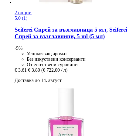
2 опции
5.0 (1)
Seiferei
Спрей за възглавница 5 мл, Seiferei
Спрей за възглавници, 5 ml (5 мл)
-5%
Успокояващ аромат
Без изкуствени консерванти
От естествени суровини
€ 3,61
€ 3,80
(€ 722,00 / л)
Доставка до 14. август