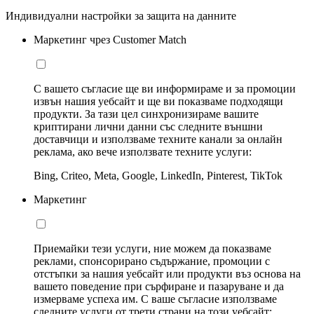
Индивидуални настройки за защита на данните
Маркетинг чрез Customer Match
С вашето съгласие ще ви информираме и за промоции
извън нашия уебсайт и ще ви показваме подходящи
продукти. За тази цел синхронизираме вашите
криптирани лични данни със следните външни
доставчици и използваме техните канали за онлайн
реклама, ако вече използвате техните услуги:
Bing, Criteo, Meta, Google, LinkedIn, Pinterest, TikTok
Маркетинг
Приемайки тези услуги, ние можем да показваме
реклами, спонсорирано съдържание, промоции с
отстъпки за нашия уебсайт или продукти въз основа на
вашето поведение при сърфиране и пазаруване и да
измерваме успеха им. С ваше съгласие използваме
следните услуги от трети страни на този уебсайт: