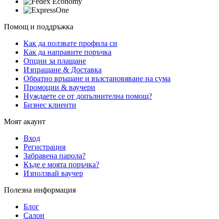
Помощ и поддръжка
Как да ползвате профила си
Как да направите поръчка
Опции за плащане
Изпращане & Доставка
Обратно връщане и възстановяване на сума
Промоции & ваучери
Нуждаете се от допълнителна помощ?
Бизнес клиенти
Моят акаунт
Вход
Регистрация
Забравена парола?
Къде е моята поръчка?
Използвай ваучер
Полезна информация
Блог
Салон