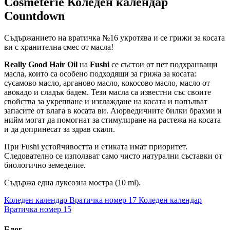
Cosmeterie Коледен календар
Countdown
Съдържанието на вратичка №16 укротява и се грижи за косата
ви с хранителна смес от масла!
Really Good Hair Oil
на
Fushi
се състои от пет подхранващи
масла, които са особено подходящи за грижа за косата:
сусамово масло, арганово масло, кокосово масло, масло от
авокадо и сладък бадем. Тези масла са известни със своите
свойства за укрепване и изглаждане на косата и попълват
запасите от влага в косата ви. Аюрведичните билки брахми и
нийм могат да помогнат за стимулиране на растежа на косата
и да допринесат за здрав скалп.
При Fushi устойчивостта и етиката имат приоритет.
Следователно се използват само чисто натурални съставки от
биологично земеделие.
Съдържа една луксозна мостра (10 ml).
Коледен календар Вратичка номер 17
Коледен календар
Вратичка номер 15
Блог