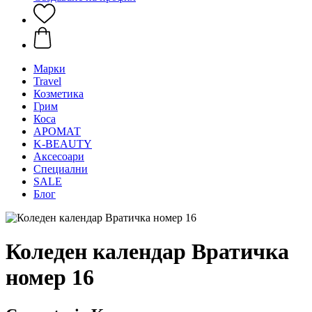
Mарки
Travel
Козметика
Грим
Коса
АРОМАТ
K-BEAUTY
Аксесоари
Специални
SALE
Блог
Коледен календар Вратичка
номер 16