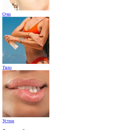
Очи
Тяло
Устни