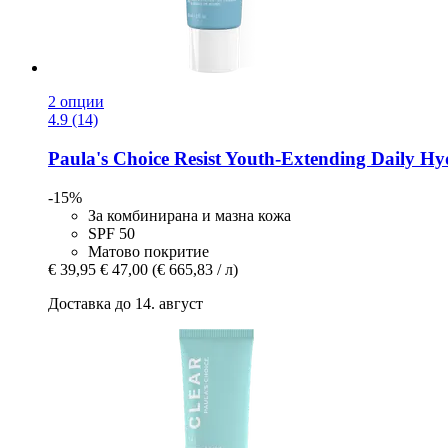
2 опции
4.9 (14)
Paula's Choice
Resist Youth-​Extending Daily H
-15%
За комбинирана и мазна кожа
SPF 50
Матово покритие
€ 39,95
€ 47,00
(€ 665,83 / л)
Доставка до 14. август