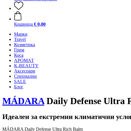
Кошница
€ 0,00
Mарки
Travel
Козметика
Грим
Коса
АРОМАТ
K-BEAUTY
Аксесоари
Специални
SALE
Блог
MÁDARA
Daily Defense Ultra 
Идеален за екстремни климатични усло
MÁDARA Daily Defense Ultra Rich Balm