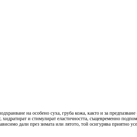
подхранване на особено суха, груба кожа, както и за предпазване
т, хидратират и стимулират еластичността, същевременно подпо
езависимо дали през зимата или лятото, той осигурява приятно ус