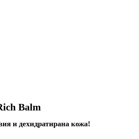
Rich Balm
вия и дехидратирана кожа!