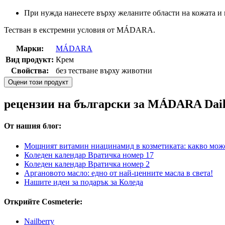
При нужда нанесете върху желаните области на кожата и
Тестван в екстремни условия от MÁDARA.
Марки:
MÁDARA
Вид продукт:
Крем
Свойства:
без тестване върху животни
Оцени този продукт
рецензии на български за MÁDARA Daily
От нашия блог:
Мощният витамин ниацинамид в козметиката: какво може
Коледен календар Вратичка номер 17
Коледен календар Вратичка номер 2
Аргановото масло: едно от най-ценните масла в света!
Нашите идеи за подарък за Коледа
Открийте Cosmeterie:
Nailberry