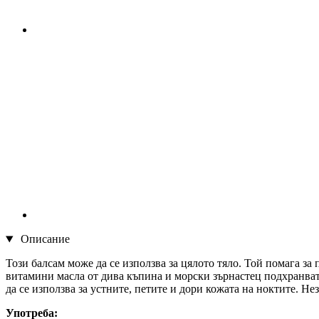
Описание
Този балсам може да се използва за цялото тяло. Той помага за 
витамини масла от дива къпина и морски зърнастец подхранва
да се използва за устните, петите и дори кожата на ноктите. Н
Употреба: