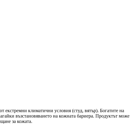
 от екстремни климатични условия (студ, вятър). Богатите на
магайки възстановяването на кожната бариера. Продуктът може
ещане за кожата.