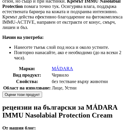
сезон, но също и при настинки.
Кремът IMMU Nasolabial
Protection
помага точно тук. Осигурява влага, поддържа
естествената бариера на кожата и подхранва интензивно.
Кремът действа ефективно благодарение на фитокомплекса
IMMU-ACTIVE, направен от екстракти от конус, смърч,
лишеи и бъз.
Начин на употреба:
Нанесете тънък слой под носа и около устните.
Повторно нанасайте, ако е необходимо (до на всеки 2
часа).
Марки:
MÁDARA
Вид продукт:
Червило
Свойства:
без тестване върху животни
Област на използване:
Лице, Устни
Оцени този продукт
рецензии на български за MÁDARA
IMMU Nasolabial Protection Cream
От нашия блог: