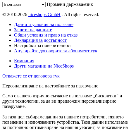
Промени държава/език
© 2010-2026
niceshops GmbH
- All rights reserved.
Данни и условия на ползване
Защита на данните
Общи условия и право на отказ
Декларация за достъпност
Настройки за поверителност
Анулирайте договорите за абонамент тук
Компания
Други магазини на NiceShops
Откажете се от договора тук
Персонализиране на настройките за пазаруване
Само с вашето изрично съгласие използваме „бисквитки“ и
други технологии, за да ви предложим персонализирано
пазаруване.
За тази цел събираме данни за нашите потребители, тяхното
поведение и използваните устройства. Тези данни използваме
за постоянно оптимизиране на нашия уебсайт, за показване на