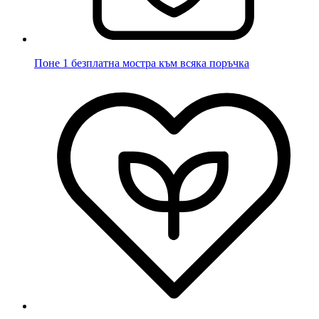
Поне 1 безплатна мостра към всяка поръчка