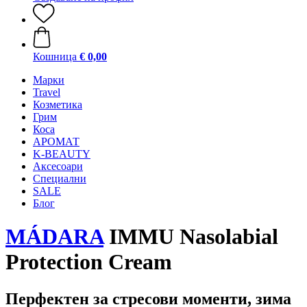
Кошница
€ 0,00
Mарки
Travel
Козметика
Грим
Коса
АРОМАТ
K-BEAUTY
Аксесоари
Специални
SALE
Блог
MÁDARA
IMMU Nasolabial
Protection Cream
Перфектен за стресови моменти, зима