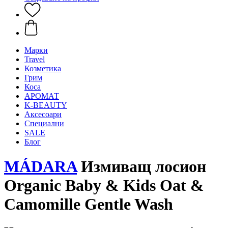
Mарки
Travel
Козметика
Грим
Коса
АРОМАТ
K-BEAUTY
Аксесоари
Специални
SALE
Блог
MÁDARA
Измиващ лосион
Organic Baby & Kids Oat &
Camomille Gentle Wash