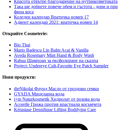
Красота отвътре благодарение на нутрикозметиката
Така ще добиете повече обем и гъстота - дори и при
фина коса
Коледен календар Вратичка номер 17
Адвент календар 2021: вратичка номер 14
Открийте Cosmeterie:
Bio Thai
Mario Badescu Lip Balm Acai & Vanilla
Aveda Rosemary Mint Hand & Body Wash
Rahua Шампоан за ексфолиране на скалпа
Project: Undereye Cult-Favorite Eye Patch Sampler
Нови продукти:
dieNikolai Флуид Масло от гроздови семки
GYADA Мицеларна вода
i+m Naturkosmetik Хидролат от розова вода
Acorelle Грижа против врастнали косъмчета
Kérastase Densifique Lifting Bodifying Care