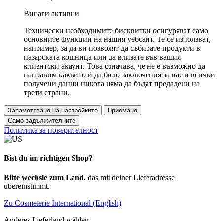
Винаги активни
Технически необходимите бисквитки осигуряват само
основните функции на нашия уебсайт. Те се използват,
например, за да ви позволят да събирате продукти в
пазарската кошница или да влизате във вашия
клиентски акаунт. Това означава, че не е възможно да
направим каквито и да било заключения за вас и всички
получени данни никога няма да бъдат предадени на
трети страни.
Запаметяване на настройките
Приемане
Само задължителните
Политика за поверителност
Bist du im richtigen Shop?
Bitte wechsle zum Land
, das mit deiner Lieferadresse
übereinstimmt.
Zu Cosmeterie International (English)
Anderes Lieferland wählen