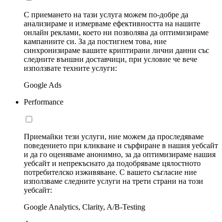
С приемането на тази услуга можем по-добре да
анализираме и измерваме ефективността на нашите
онлайн реклами, което ни позволява да оптимизираме
кампаниите си. За да постигнем това, ние
синхронизираме вашите криптирани лични данни със
следните външни доставчици, при условие че вече
използвате техните услуги:
Google Ads
Performance
Приемайки тези услуги, ние можем да проследяваме
поведението при кликване и сърфиране в нашия уебсайт
и да го оценяваме анонимно, за да оптимизираме нашия
уебсайт и непрекъснато да подобряваме цялостното
потребителско изживяване. С вашето съгласие ние
използваме следните услуги на трети страни на този
уебсайт:
Google Analytics, Clarity, A/B-Testing