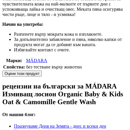
чувствителната кожа на най-малките от първите дни с
успокояваща лайка и очистващ овес. Меката пяна осигурява
чисти ръце, лице и тяло - и усмивка!
Начин на употреба:
Разпенете върху мократа кожа и изплакнете.
За допълнително забавление и пяна, няколко капки от
продукта могат да се добавят към ваната.
Избягвайте контакт с очите.
Марки:
MÁDARA
Свойства:
без тестване върху животни
Оцени този продукт
рецензии на български за MÁDARA
Измиващ лосион Organic Baby & Kids
Oat & Camomille Gentle Wash
От нашия блог:
Празнуваме Деня на Земята - днес и всеки ден