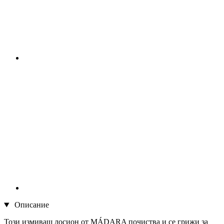
Описание
Този измиващ лосион от MÁDARA почиства и се грижи за