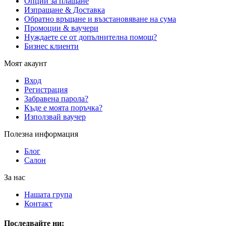
Опции за плащане
Изпращане & Доставка
Обратно връщане и възстановяване на сума
Промоции & ваучери
Нуждаете се от допълнителна помощ?
Бизнес клиенти
Моят акаунт
Вход
Регистрация
Забравена парола?
Къде е моята поръчка?
Използвай ваучер
Полезна информация
Блог
Салон
За нас
Нашата група
Контакт
Последвайте ни: