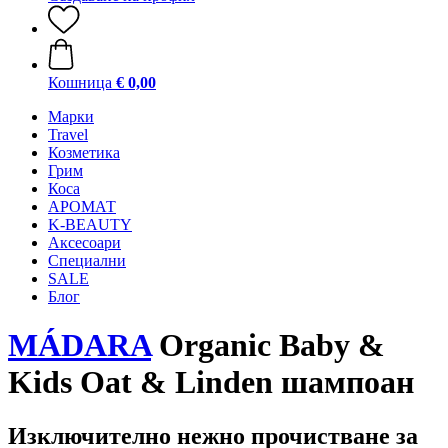
Кошница
€ 0,00
Mарки
Travel
Козметика
Грим
Коса
АРОМАТ
K-BEAUTY
Аксесоари
Специални
SALE
Блог
MÁDARA
Organic Baby &
Kids Oat & Linden шампоан
Изключително нежно прочистване за