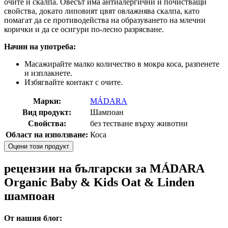
очите и скалпа. Овесът има антиалергични и почистващи
свойства, докато липовият цвят овлажнява скалпа, като
помагат да се противодейства на образуването на млечни
корички и да се осигури по-лесно разрясване.
Начин на употреба:
Масажирайте малко количество в мокра коса, разпенете
и изплакнете.
Избягвайте контакт с очите.
Марки:
MÁDARA
Вид продукт:
Шампоан
Свойства:
без тестване върху животни
Област на използване:
Коса
Оцени този продукт
рецензии на български за MÁDARA
Organic Baby & Kids Oat & Linden
шампоан
От нашия блог: