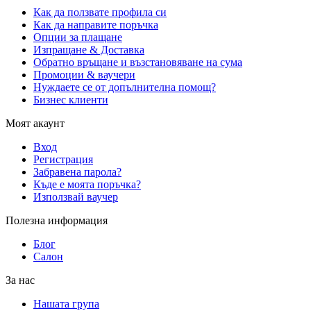
Как да ползвате профила си
Как да направите поръчка
Опции за плащане
Изпращане & Доставка
Обратно връщане и възстановяване на сума
Промоции & ваучери
Нуждаете се от допълнителна помощ?
Бизнес клиенти
Моят акаунт
Вход
Регистрация
Забравена парола?
Къде е моята поръчка?
Използвай ваучер
Полезна информация
Блог
Салон
За нас
Нашата група