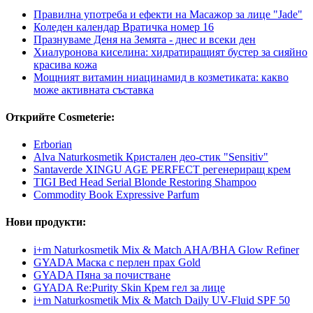
Правилна употреба и ефекти на Масажор за лице "Jade"
Коледен календар Вратичка номер 16
Празнуваме Деня на Земята - днес и всеки ден
Хиалуронова киселина: хидратиращият бустер за сияйно
красива кожа
Мощният витамин ниацинамид в козметиката: какво
може активната съставка
Открийте Cosmeterie:
Erborian
Alva Naturkosmetik Кристален део-стик "Sensitiv"
Santaverde XINGU AGE PERFECT регенериращ крем
TIGI Bed Head Serial Blonde Restoring Shampoo
Commodity Book Expressive Parfum
Нови продукти:
i+m Naturkosmetik Mix & Match AHA/BHA Glow Refiner
GYADA Маска с перлен прах Gold
GYADA Пяна за почистване
GYADA Re:Purity Skin Крем гел за лице
i+m Naturkosmetik Mix & Match Daily UV-Fluid SPF 50