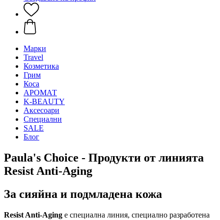
Mарки
Travel
Козметика
Грим
Коса
АРОМАТ
K-BEAUTY
Аксесоари
Специални
SALE
Блог
Paula's Choice - Продукти от линията
Resist Anti-Aging
За сияйна и подмладена кожа
Resist Anti-Aging
е специална линия, специално разработена