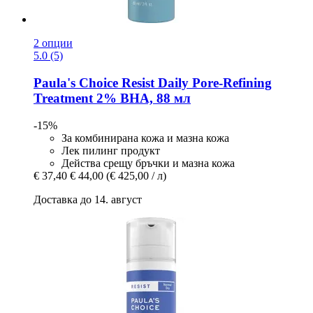
2 опции
5.0 (5)
Paula's Choice
Resist Daily Pore-​Refining
Treatment 2% BHA, 88 мл
-15%
За комбинирана кожа и мазна кожа
Лек пилинг продукт
Действа срещу бръчки и мазна кожа
€ 37,40
€ 44,00
(€ 425,00 / л)
Доставка до 14. август