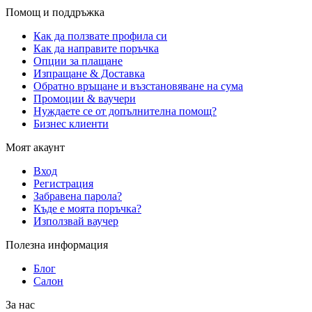
Помощ и поддръжка
Как да ползвате профила си
Как да направите поръчка
Опции за плащане
Изпращане & Доставка
Обратно връщане и възстановяване на сума
Промоции & ваучери
Нуждаете се от допълнителна помощ?
Бизнес клиенти
Моят акаунт
Вход
Регистрация
Забравена парола?
Къде е моята поръчка?
Използвай ваучер
Полезна информация
Блог
Салон
За нас