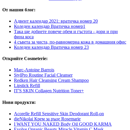
От нашия блог:
Адвент календар 2021: вратичка номер 20
Коледен календар Вратичка номер1
Така ще добиете повече обем и гъстота - дори и при
фина коса
4 съвета за чиста, по-равномерна кожа в домашния офис
Коледен календар Вратичка номер 23
Открийте Cosmeterie:
Marc-Antoine Barrois
StylPro Routine Facial Cleanser
Redken Hair Cleansing Cream Shampoo
Lipstick Refill
IT'S SKIN Collagen Nutrition Toner+
Нови продукти:
Acorelle Refill Sensitive Skin Deodorant Roll-on
dieNikolai Крем за ръце Rosemarie
I WANT YOU NAKED Body Oil GOOD KARMA
Evolve Organic Beauty Miracle Vitamin C Mask