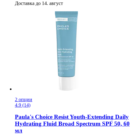
Доставка до 14. август
2 опции
4.9 (14)
Paula's Choice
Resist Youth-​Extending Daily
Hydrating Fluid Broad Spectrum SPF 50, 60
мл