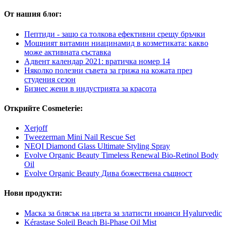
От нашия блог:
Пептиди - защо са толкова ефективни срещу бръчки
Мощният витамин ниацинамид в козметиката: какво
може активната съставка
Адвент календар 2021: вратичка номер 14
Няколко полезни съвета за грижа на кожата през
студения сезон
Бизнес жени в индустрията за красота
Открийте Cosmeterie:
Xerjoff
Tweezerman Mini Nail Rescue Set
NEQI Diamond Glass Ultimate Styling Spray
Evolve Organic Beauty Timeless Renewal Bio-Retinol Body
Oil
Evolve Organic Beauty Дива божествена същност
Нови продукти:
Маска за блясък на цвета за златисти нюанси Hyalurvedic
Kérastase Soleil Beach Bi-Phase Oil Mist