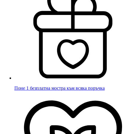
Поне 1 безплатна мостра към всяка поръчка