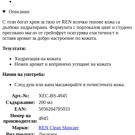
Описание
С този богат крем за тяло от REN всички типове кожа са
дълбоко хидратирани. Формулата с портокалов цвят и студено
пресовано масло от грейпфрут осигурява еластичност и
оставя аромат за добро настроение по кожата.
Тезултати:
Хидратация на кожата
Нежен аромат и копринено усещане на кожата
Начин на употреба:
След душ или вана масажирайте в почистената кожа.
Арт.-№:
XEC-BS-4945
Съдържание:
200 мл
EAN:
5056264705033
Номер на
4945
производителя:
Марки:
REN Clean Skincare
Вид продукт:
Лосиони