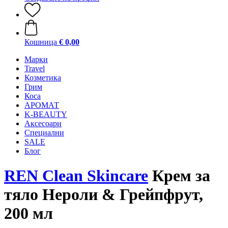
Кошница
€ 0,00
Mарки
Travel
Козметика
Грим
Коса
АРОМАТ
K-BEAUTY
Аксесоари
Специални
SALE
Блог
REN Clean Skincare
Крем за
тяло Нероли & Грейпфрут,
200 мл