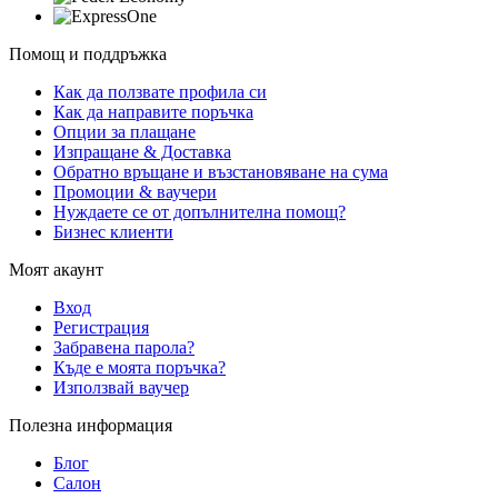
Помощ и поддръжка
Как да ползвате профила си
Как да направите поръчка
Опции за плащане
Изпращане & Доставка
Обратно връщане и възстановяване на сума
Промоции & ваучери
Нуждаете се от допълнителна помощ?
Бизнес клиенти
Моят акаунт
Вход
Регистрация
Забравена парола?
Къде е моята поръчка?
Използвай ваучер
Полезна информация
Блог
Салон