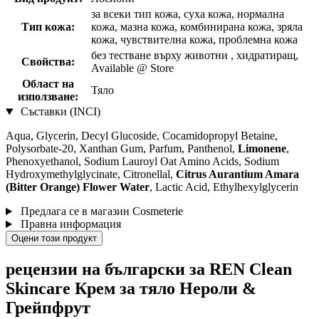
за всеки тип кожа, суха кожа, нормална
Тип кожа:
кожа, мазна кожа, комбинирана кожа, зряла
кожа, чувствителна кожа, проблемна кожа
без тестване върху животни , хидратиращ,
Свойства:
Available @ Store
Област на
Тяло
използване:
Съставки (INCI)
Aqua, Glycerin, Decyl Glucoside, Cocamidopropyl Betaine,
Polysorbate-20, Xanthan Gum, Parfum, Panthenol,
Limonene
,
Phenoxyethanol, Sodium Lauroyl Oat Amino Acids, Sodium
Hydroxymethylglycinate, Citronellal,
Citrus Aurantium Amara
(Bitter Orange) Flower Water
, Lactic Acid, Ethylhexylglycerin
Предлага се в магазин Cosmeterie
Правна информация
Оцени този продукт
рецензии на български за REN Clean
Skincare Крем за тяло Нероли &
Грейпфрут