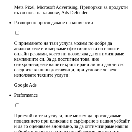
Meta-Pixel, Microsoft Advertising, Препоръки за продукти
въз основа на кликове, Ads Defender
Разширено проследяване на конверсии
С приемането на тази услуга можем по-добре да
анализираме и измерваме ефективността на нашите
онлайн реклами, което ни позволява да оптимизираме
кампаниите си. За да постигнем това, ние
синхронизираме вашите криптирани лични данни със
следните външни доставчици, при условие че вече
използвате техните услуги:
Google Ads
Performance
Приемайки тези услуги, ние можем да проследяваме
поведението при кликване и сърфиране в нашия уебсайт
и да го оценяваме анонимно, за да оптимизираме нашия
уебсайт и непрекъснато да подобряваме цялостното