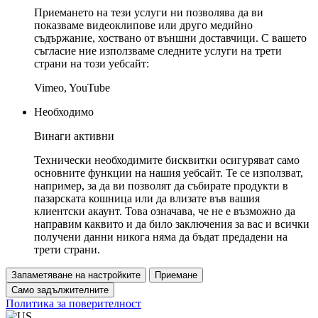
Приемането на тези услуги ни позволява да ви
показваме видеоклипове или друго медийно
съдържание, хоствано от външни доставчици. С вашето
съгласие ние използваме следните услуги на трети
страни на този уебсайт:
Vimeo, YouTube
Необходимо
Винаги активни
Технически необходимите бисквитки осигуряват само
основните функции на нашия уебсайт. Те се използват,
например, за да ви позволят да събирате продукти в
пазарската кошница или да влизате във вашия
клиентски акаунт. Това означава, че не е възможно да
направим каквито и да било заключения за вас и всички
получени данни никога няма да бъдат предадени на
трети страни.
Запаметяване на настройките
Приемане
Само задължителните
Политика за поверителност