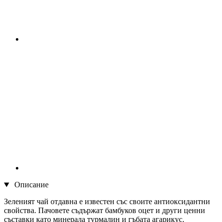
Описание
Зеленият чай отдавна е известен със своите антиоксидантни
свойства. Пачовете съдържат бамбуков оцет и други ценни
съставки като минерала турмалин и гъбата агарикус.