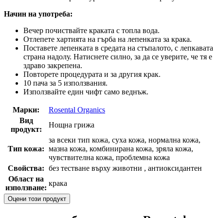
Начин на употреба:
Вечер почиствайте краката с топла вода.
Отлепете хартията на гърба на лепенката за крака.
Поставете лепенката в средата на стъпалото, с лепкавата
страна надолу. Натиснете силно, за да се уверите, че тя е
здраво закрепена.
Повторете процедурата и за другия крак.
10 пача за 5 използвания.
Използвайте един чифт само веднъж.
Марки:
Rosental Organics
Вид
Нощна грижа
продукт:
за всеки тип кожа, суха кожа, нормална кожа,
Тип кожа:
мазна кожа, комбинирана кожа, зряла кожа,
чувствителна кожа, проблемна кожа
Свойства:
без тестване върху животни , антиоксидантен
Област на
крака
използване:
Оцени този продукт