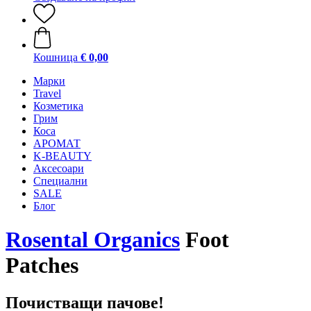
Кошница
€ 0,00
Mарки
Travel
Козметика
Грим
Коса
АРОМАТ
K-BEAUTY
Аксесоари
Специални
SALE
Блог
Rosental Organics
Foot
Patches
Почистващи пачове!