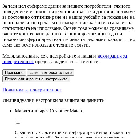
За тази цел събираме данни за нашите потребители, тяхното
поведение и използваните устройства. Тези данни използваме
за постоянно оптимизиране на нашия уебсайт, за показване на
персонализирана реклама и съдържание, както и за анализ на
статистиката на използване. Освен това можем да сравняваме
вашите криптирани данни с външни доставчици и да ви
показваме оферти чрез техните онлайн рекламни канали — но
само ако вече използвате техните услуги.
Моля, запознайте се с настройките и нашата
декларация за
поверителност
преди да дадете съгласието си.
Приемане
Само задължителните
Персонализиране на настройките
Политика за поверителност
Индивидуални настройки за защита на данните
Маркетинг чрез Customer Match
С вашето съгласие ще ви информираме и за промоции
извън нашия уебсайт и ще ви показваме подходящи