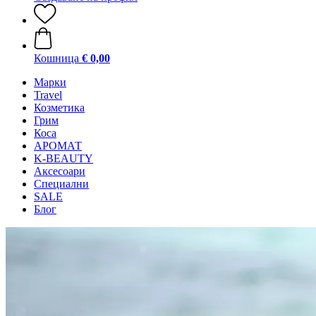
Кошница
€ 0,00
Mарки
Travel
Козметика
Грим
Коса
АРОМАТ
K-BEAUTY
Аксесоари
Специални
SALE
Блог