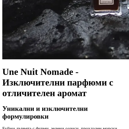
Une Nuit Nomade -
Изключителни парфюми с
отличителен аромат
Уникални и изключителни
формулировки
Буйни дървета с фурми, зелени оазиси, прохладен морски