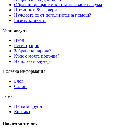
Обратно връщане и възстановяване на сума
Промоции & ваучери
Нуждаете се от допълнителна помощ?
Бизнес клиенти
Моят акаунт
Вход
Регистрация
Забравена парола?
Къде е моята поръчка?
Използвай ваучер
Полезна информация
Блог
Салон
За нас
Нашата група
Контакт
Последвайте ни: