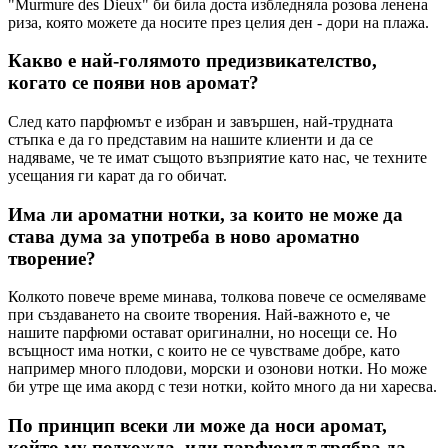
"Murmure des Dieux" би била доста избледняла розова ленена
риза, която можете да носите през целия ден - дори на плажа.
Какво е най-голямото предизвикателство,
когато се появи нов аромат?
След като парфюмът е избран и завършен, най-трудната
стъпка е да го представим на нашите клиенти и да се
надяваме, че те имат същото възприятие като нас, че техните
усещания ги карат да го обичат.
Има ли ароматни нотки, за които не може да
става дума за употреба в ново ароматно
творение?
Колкото повече време минава, толкова повече се осмеляваме
при създаването на своите творения. Най-важното е, че
нашите парфюми остават оригинални, но носещи се. Но
всъщност има нотки, с които не се чувстваме добре, като
например много плодови, морски и озонови нотки. Но може
би утре ще има акорд с тези нотки, който много да ни харесва.
По принцип всеки ли може да носи аромат,
който му подхожда, или парфюмът трябва да