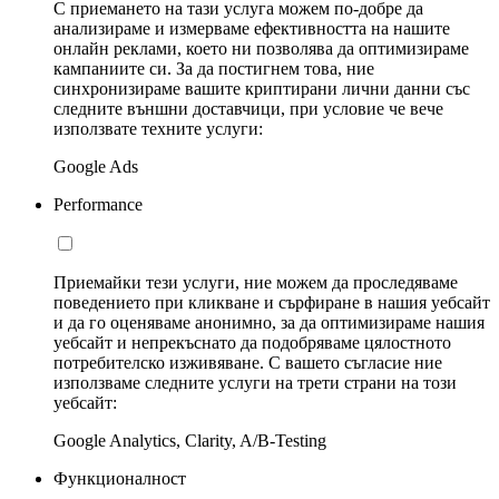
С приемането на тази услуга можем по-добре да
анализираме и измерваме ефективността на нашите
онлайн реклами, което ни позволява да оптимизираме
кампаниите си. За да постигнем това, ние
синхронизираме вашите криптирани лични данни със
следните външни доставчици, при условие че вече
използвате техните услуги:
Google Ads
Performance
Приемайки тези услуги, ние можем да проследяваме
поведението при кликване и сърфиране в нашия уебсайт
и да го оценяваме анонимно, за да оптимизираме нашия
уебсайт и непрекъснато да подобряваме цялостното
потребителско изживяване. С вашето съгласие ние
използваме следните услуги на трети страни на този
уебсайт:
Google Analytics, Clarity, A/B-Testing
Функционалност