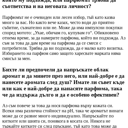
съответства и на неговата личност?
Парфюмът не е очевиден или лесен избор, тъй като казва
много за вас. Но както вече казах, често води до приятно
събитие, съзнателно или не. Може да има импулсни покупки
според мотото: „Ухае, обичам го, купувам го“. Обикновено
отнема време, за да намерите парфюма, който ви подхожда. Аз
съм за това да дам време на парфюма да се смеси с
потребителя. Трябва да ви подхожда, да е малко като визитка.
Избирането на парфюм само защото харесвате марката няма
смисъл за мен.
Бихте ли предпочели да напръскате облак
аромат и да минете през него, или най-добре е да
нанесете аромата след душ? Имате ли съвет къде
или как е най-добре да нанасяте парфюма, така
че да издържа дълго и да е особено ефективен?
Аз съм повече за това да нося парфюма върху кожата си.
Всеки има различна стойност на рН, така че ароматът винаги
може да се развие много индивидуално. Напръскайте по
китките или шията си, понякога в косата си. Никога не
търкайте китките си след пръскане, тъй като това може да