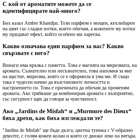
С кой от ароматите можете да се
идентифицирате най-много?
Бих казал Ambre Khandjar. Този парфюм е мощен, кехлибарен
на цвят със сладки нотки, които обичам, а кожените му нотки
му придават ефект, който особено ми харесва.
Какво означава един парфюм за вас? Какво
свързвате с него?
Винаги има връзка с паметта. Това е магията на миризмата, на
аромата. Съзнателно или несъзнателно, това напомня за миг
на щастие, миризма, която се е оформила в ума ми. И също
така е чудесен начин да възстановите личността и
настроението си. Това е причината да обичам да променям
аромата. Ако трябваше да комбинирам аромата с възприятие,
със сигурност щях да говоря за чувственост.
Ако „Jardins de Misfah“ и „Murmure des Dieux“
бяха дрехи, как биха изглеждали те?
"Jardins de Misfah" ще бъде дълга, цветна туника с V-образно
деколте, с голям кожен колан и която се движи леко на вятъра.