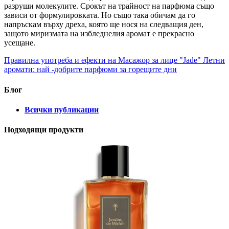
разруши молекулите. Срокът на трайност на парфюма също
зависи от формулировката. Но също така обичам да го
напръскам върху дреха, която ще нося на следващия ден,
защото миризмата на избледнелия аромат е прекрасно
усещане.
Правилна употреба и ефекти на Масажор за лице "Jade"
Летни
аромати: най -добрите парфюми за горещите дни
Блог
Всички публикации
Подходящи продукти