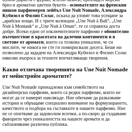
бриз и ароматни цветни букети -
основателите на френския
нишов парфюмерен лейбъл Une Nuit Nomade, Александра
Кубизол и Филип Солас
, искаха да уловят това усещане за
„арабски нощи. И с трите колекции „Une Nuit à Bali“, „Une
Nuit à Montauk“ и „Une Nuit à Oman“, те се справиха доста
добре. Всеки един от изключителните парфюми е
обонятелно
пътешествие в красотата на далечни континенти и в
светове от аромати
, които са толкова уникални, че си
мислите, че никога не сте ги помирисвали досега. Беше ни
позволено да зададем на Александра Кубизол и Филип Солас
няколко въпроса за техните впечатляващи творения.
Какво отличава творенията на Une Nuit Nomade
от мейнстрийм ароматите?
Une Nuit Nomade принадлежи към семейството на
дизайнерски парфюми, които са редки парфюми, които не
могат да се намерят навсякъде. Ние обичаме да разказваме
истории и обръщаме специално внимание на формулирането,
качеството и подбора на съставките в нашите парфюми. Ние
не се опитваме да задоволим всички, а по-скоро да създаваме
фаворити чрез уникалността на нашите аромати и да
съблазняваме различна публика.