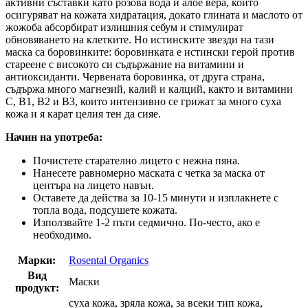
активни съставки като розова вода и алое вера, които
осигуряват на кожата хидратация, докато глината и маслото от
жожоба абсорбират излишния себум и стимулират
обновяването на клетките. Но истинските звезди на тази
маска са боровинките: боровинката е истински герой против
стареене с високото си съдържание на витамини и
антиоксиданти. Червената боровинка, от друга страна,
съдържа много магнезий, калий и калций, както и витамини
С, В1, В2 и В3, които интензивно се грижат за много суха
кожа и я карат целия тен да сияе.
Начин на употреба:
Почистете старателно лицето с нежна пяна.
Нанесете равномерно маската с четка за маска от
центъра на лицето навън.
Оставете да действа за 10-15 минути и изплакнете с
топла вода, подсушете кожата.
Използвайте 1-2 пъти седмично. По-често, ако е
необходимо.
Марки:
Rosental Organics
Вид
Маски
продукт:
суха кожа, зряла кожа, за всеки тип кожа,