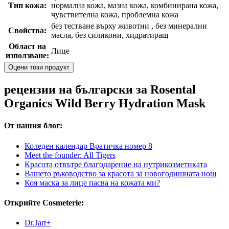
Тип кожа:
нормална кожа, мазна кожа, комбинирана кожа,
чувствителна кожа, проблемна кожа
без тестване върху животни , без минерални
Свойства:
масла, без силикони, хидратиращ
Област на
Лице
използване:
Оцени този продукт
рецензии на български за Rosental
Organics Wild Berry Hydration Mask
От нашия блог:
Коледен календар Вратичка номер 8
Meet the founder: All Tigers
Красота отвътре благодарение на нутрикозметиката
Вашето ръководство за красота за новогодишната нощ
Коя маска за лице пасва на кожата ми?
Открийте Cosmeterie:
Dr.Jart+