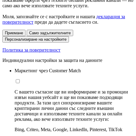
показваме оферти чрез техните онлайн рекламни канали — но
само ако вече използвате техните услуги.
Моля, запознайте се с настройките и нашата
декларация за
поверителност
преди да дадете съгласието си.
Приемане
Само задължителните
Персонализиране на настройките
Политика за поверителност
Индивидуални настройки за защита на данните
Маркетинг чрез Customer Match
С вашето съгласие ще ви информираме и за промоции
извън нашия уебсайт и ще ви показваме подходящи
продукти. За тази цел синхронизираме вашите
криптирани лични данни със следните външни
доставчици и използваме техните канали за онлайн
реклама, ако вече използвате техните услуги:
Bing, Criteo, Meta, Google, LinkedIn, Pinterest, TikTok