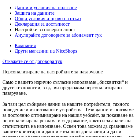
Данни и условия на ползване
Защита на данните
Общи условия и право на отказ
Декларация за достъпност
Настройки за поверителност
Анулирайте договорите за абонамент тук
Компания
Други магазини на NiceShops
Откажете се от договора тук
Персонализиране на настройките за пазаруване
Само с вашето изрично съгласие използваме „бисквитки“ и
други технологии, за да ви предложим персонализирано
пазаруване.
За тази цел събираме данни за нашите потребители, тяхното
поведение и използваните устройства. Тези данни използваме
за постоянно оптимизиране на нашия уебсайт, за показване на
персонализирана реклама и съдържание, както и за анализ на
статистиката на използване. Освен това можем да сравняваме
вашите криптирани данни с външни доставчици и да ви