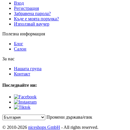
Вход
Регистрация
Забравена парола?
Къде е моята поръчка?
Използвай ваучер
Полезна информация
Блог
Салон
За нас
Нашата група
Контакт
Последвайте ни:
Промени държава/език
© 2010-2026
niceshops GmbH
- All rights reserved.