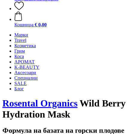
Кошница
€ 0,00
Mарки
Travel
Козметика
Грим
Коса
АРОМАТ
K-BEAUTY
Аксесоари
Специални
SALE
Блог
Rosental Organics
Wild Berry
Hydration Mask
Формула на базата на горски плодове