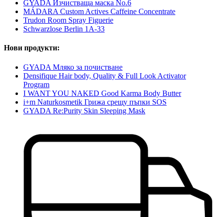
GYADA Изчистваща маска No.6
MÁDARA Custom Actives Caffeine Concentrate
Trudon Room Spray Figuerie
Schwarzlose Berlin 1A-33
Нови продукти:
GYADA Мляко за почистване
Densifique Hair body, Quality & Full Look Activator
Program
I WANT YOU NAKED Good Karma Body Butter
i+m Naturkosmetik Грижа срещу пъпки SOS
GYADA Re:Purity Skin Sleeping Mask