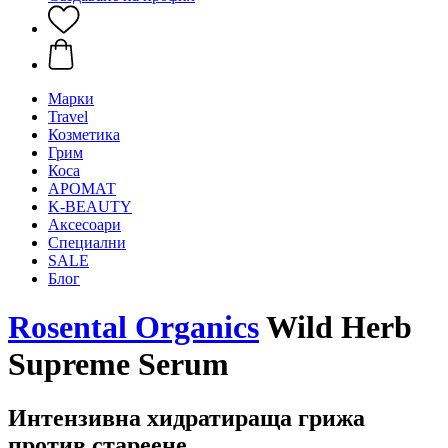
Mарки
Travel
Козметика
Грим
Коса
АРОМАТ
K-BEAUTY
Аксесоари
Специални
SALE
Блог
Rosental Organics
Wild Herb
Supreme Serum
Интензивна хидратираща грижа
против стареене