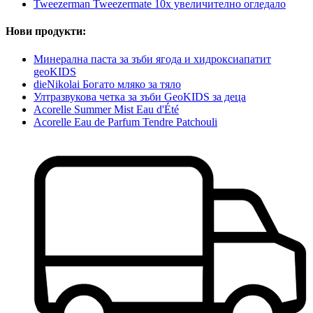
Tweezerman Tweezermate 10x увеличително огледало
Нови продукти:
Минерална паста за зъби ягода и хидроксиапатит
geoKIDS
dieNikolai Богато мляко за тяло
Ултразвукова четка за зъби GeoKIDS за деца
Acorelle Summer Mist Eau d'Été
Acorelle Eau de Parfum Tendre Patchouli