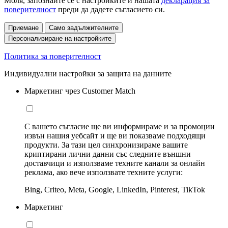
Моля, запознайте се с настройките и нашата
декларация за
поверителност
преди да дадете съгласието си.
Приемане
Само задължителните
Персонализиране на настройките
Политика за поверителност
Индивидуални настройки за защита на данните
Маркетинг чрез Customer Match
С вашето съгласие ще ви информираме и за промоции
извън нашия уебсайт и ще ви показваме подходящи
продукти. За тази цел синхронизираме вашите
криптирани лични данни със следните външни
доставчици и използваме техните канали за онлайн
реклама, ако вече използвате техните услуги:
Bing, Criteo, Meta, Google, LinkedIn, Pinterest, TikTok
Маркетинг