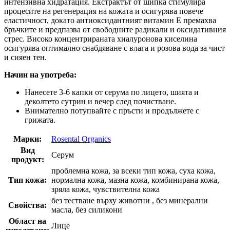
интензивна хидратация. Екстрактът от шипка стимулира
процесите на регенерация на кожата и осигурява повече
еластичност, докато антиоксидантният витамин Е премахва
бръчките и предпазва от свободните радикали и оксидативния
стрес. Високо концентрираната хиалуронова киселина
осигурява оптимално снабдяване с влага и розова вода за чист
и сияен тен.
Начин на употреба:
Нанесете 3-6 капки от серума по лицето, шията и
деколтето сутрин и вечер след почистване.
Внимателно потупвайте с пръсти и продължете с
грижата.
Марки:
Rosental Organics
Вид
Серум
продукт:
проблемна кожа, за всеки тип кожа, суха кожа,
Тип кожа:
нормална кожа, мазна кожа, комбинирана кожа,
зряла кожа, чувствителна кожа
без тестване върху животни , без минерални
Свойства:
масла, без силикони
Област на
Лице