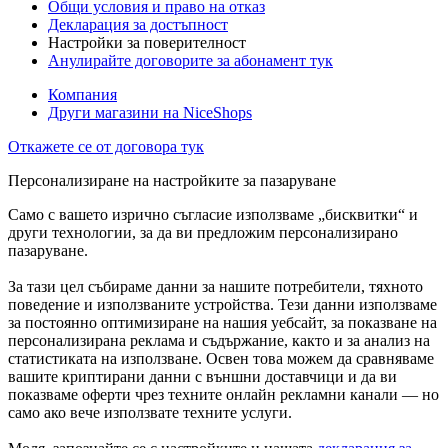
Общи условия и право на отказ
Декларация за достъпност
Настройки за поверителност
Анулирайте договорите за абонамент тук
Компания
Други магазини на NiceShops
Откажете се от договора тук
Персонализиране на настройките за пазаруване
Само с вашето изрично съгласие използваме „бисквитки“ и
други технологии, за да ви предложим персонализирано
пазаруване.
За тази цел събираме данни за нашите потребители, тяхното
поведение и използваните устройства. Тези данни използваме
за постоянно оптимизиране на нашия уебсайт, за показване на
персонализирана реклама и съдържание, както и за анализ на
статистиката на използване. Освен това можем да сравняваме
вашите криптирани данни с външни доставчици и да ви
показваме оферти чрез техните онлайн рекламни канали — но
само ако вече използвате техните услуги.