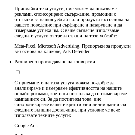
Приемайки тези услуги, ние можем да показваме
реклами, спонсорирано съдържание, промоции с
отстъпки за нашия уебсайт или продукти въз основа на
вашето поведение при сърфиране и пазаруване и да
измерваме успеха им. С ваше съгласие използваме
следните услуги от трети страни на този уебсайт:
Meta-Pixel, Microsoft Advertising, Препоръки за продукти
въз основа на кликове, Ads Defender
Разширено проследяване на конверсии
С приемането на тази услуга можем по-добре да
анализираме и измерваме ефективността на нашите
онлайн реклами, което ни позволява да оптимизираме
кампаниите си. За да постигнем това, ние
синхронизираме вашите криптирани лични данни със
следните външни доставчици, при условие че вече
използвате техните услуги:
Google Ads