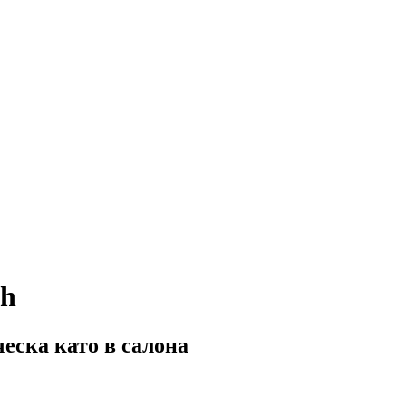
sh
еска като в салона