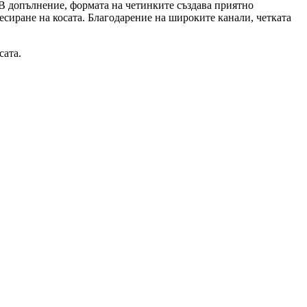
 В допълнение, формата на четинките създава приятно
ресиране на косата. Благодарение на широките канали, четката
сата.