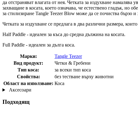
да отстраняват влагата от нея. Четката за издухване намалява
захващане в косата, което означава, че естествено гладък, но 
за стилизиране Tangle Teezer Blow може да се почиства бързо и
Четката за издухване се предлага в два различни размера, коит
Half Paddle - идеален за къса до средна дължина на косата.
Full Paddle - идеален за дълга коса.
Марки:
Tangle Teezer
Вид продукт:
Четки & Гребени
Тип коса:
за всеки тип коса
Свойства:
без тестване върху животни
Област на използване:
Коса
Аксесоари
Подходящ