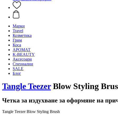
Mарки
Travel
Козметика
Грим
Коса
АРОМАТ
K-BEAUTY
Аксесоари
Специални
SALE
Блог
Tangle Teezer
Blow Styling Bru
Четка за издухване за оформяне на прич
Tangle Teezer Blow Styling Brush