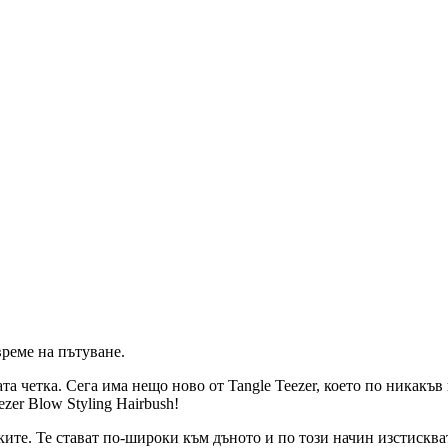
време на пътуване.
та четка. Сега има нещо ново от Tangle Teezer, което по никакъв 
er Blow Styling Hairbush!
ите. Те стават по-широки към дъното и по този начин изстискват