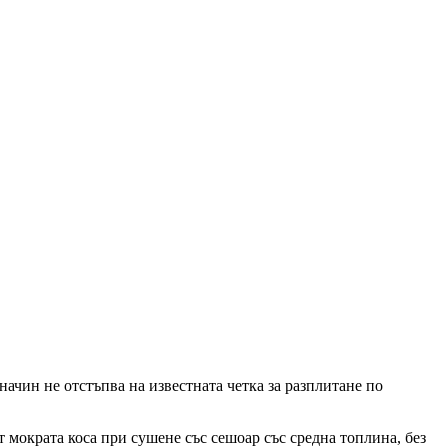
начин не отстъпва на известната четка за разплитане по
 мократа коса при сушене със сешоар със средна топлина, без