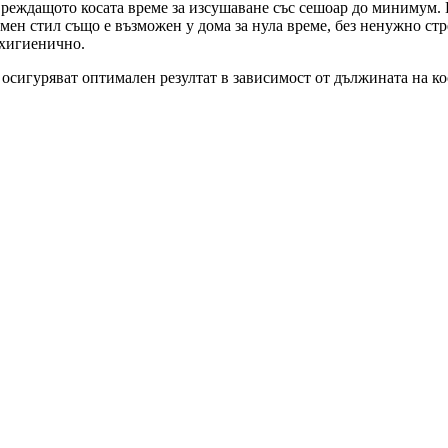
 увреждащото косата време за изсушаване със сешоар до минимум.
обемен стил също е възможен у дома за нула време, без ненужно ст
 хигиенично.
о осигуряват оптимален резултат в зависимост от дължината на ко