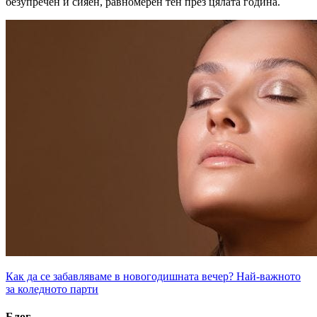
безупречен и сияен, равномерен тен през цялата година.
Как да се забавляваме в новогодишната вечер?
Най-важното
за коледното парти
Блог