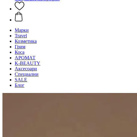
Mарки
Travel
Козметика
Грим
Коса
АРОМАТ
K-BEAUTY
Аксесоари
Специални
SALE
Блог