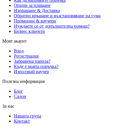
Как да направите поръчка
Опции за плащане
Изпращане & Доставка
Обратно връщане и възстановяване на сума
Промоции & ваучери
Нуждаете се от допълнителна помощ?
Бизнес клиенти
Моят акаунт
Вход
Регистрация
Забравена парола?
Къде е моята поръчка?
Използвай ваучер
Полезна информация
Блог
Салон
За нас
Нашата група
Контакт