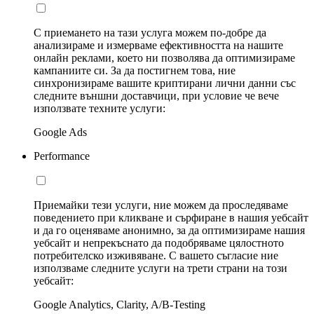
С приемането на тази услуга можем по-добре да
анализираме и измерваме ефективността на нашите
онлайн реклами, което ни позволява да оптимизираме
кампаниите си. За да постигнем това, ние
синхронизираме вашите криптирани лични данни със
следните външни доставчици, при условие че вече
използвате техните услуги:
Google Ads
Performance
Приемайки тези услуги, ние можем да проследяваме
поведението при кликване и сърфиране в нашия уебсайт
и да го оценяваме анонимно, за да оптимизираме нашия
уебсайт и непрекъснато да подобряваме цялостното
потребителско изживяване. С вашето съгласие ние
използваме следните услуги на трети страни на този
уебсайт:
Google Analytics, Clarity, A/B-Testing