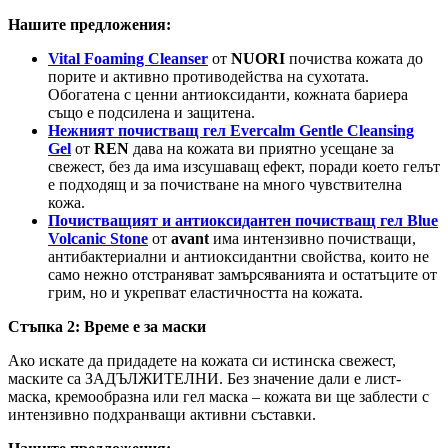
Нашите предложения:
Vital Foaming Cleanser
от
NUORI
почиства кожата до
порите и активно противодейства на сухотата.
Обогатена с ценни антиоксиданти, кожната бариера
също е подсилена и защитена.
Нежният почистващ гел Evercalm Gentle Cleansing
Gel
от
REN
дава на кожата ви приятно усещане за
свежест, без да има изсушаващ ефект, поради което гелът
е подходящ и за почистване на много чувствителна
кожа.
Почистващият и антиоксидантен почистващ гел Blue
Volcanic Stone
от
avant
има интензивно почистващи,
антибактериални и антиоксидантни свойства, които не
само нежно отстраняват замърсяванията и остатъците от
грим, но и укрепват еластичността на кожата.
Стъпка 2: Време е за маски
Ако искате да придадете на кожата си истинска свежест,
маските са ЗАДЪЛЖИТЕЛНИ. Без значение дали е лист-
маска, кремообразна или гел маска – кожата ви ще заблести с
интензивно подхранващи активни съставки.