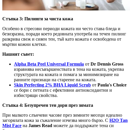
Стъпка 3: Пилинги за чиста кожа
Особено в стресови периоди кожата ни често става бледа и
безизразна, поради което редовната употреба на течен пилинг
разкрива свеж и сияен тен, тъй като кожата е освободена от
мъртви кожни клетки.
Нашият съвет:
Alpha Beta Peel Universal Formula
от
Dr Dennis Gross
изравнява несъвършенствата в тена на кожата, укрепва
структурата на кожата и помага за минимизиране на
ранните признаци на стареене на кожата.
Skin Perfecting 2% BHA Liquid Scrub
от
Paula's Choice
се бори с петната с ефективни антиоксидантни и
избистрящи свойства.
Стъпка 4: Безупречен тен дори през зимата
При малкото слънчеви часове през зимните месеци идеално
загорялата кожа за съжаление изчезва много бързо. С
H2O Tan
Mist Face
на
James Read
можете да поддържате тена си