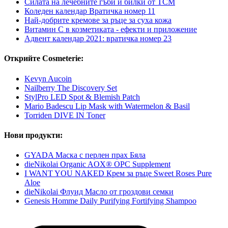
Силата на лечебните гъби и билки от TCM
Коледен календар Вратичка номер 11
Най-добрите кремове за ръце за суха кожа
Витамин С в козметиката - ефекти и приложение
Адвент календар 2021: вратичка номер 23
Открийте Cosmeterie:
Kevyn Aucoin
Nailberry The Discovery Set
StylPro LED Spot & Blemish Patch
Mario Badescu Lip Mask with Watermelon & Basil
Torriden DIVE IN Toner
Нови продукти:
GYADA Маска с перлен прах Бяла
dieNikolai Organic AOX® OPC Supplement
I WANT YOU NAKED Крем за ръце Sweet Roses Pure
Aloe
dieNikolai Флуид Масло от гроздови семки
Genesis Homme Daily Purifying Fortifying Shampoo