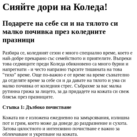
Сияйте дори на Коледа!
Подарете на себе си и на тялото си
малко почивка през коледните
празници
Разбира се, коледният сезон е много специално време, което е
най-добре прекарано със семейството и приятелите. Въпреки
това седмиците преди Коледа обикновено са много бурни и
напрегнати - и често напразно търсите тишината на това
"тихо" време. Още по-важно е от време на време съзнателно
да отделяте време за себе си и да давате на тялото и ума си
малко почивка от коледния стрес. Събрахме за вас малка
рутинна грижа за лицето, за да придадете на кожата си свеж
блясък през празниците.
Стъпка 1: Дълбоко почистване
Кожата ни е изложена ежедневно на замърсявания, излишна
пот и грим, което може да доведе до раздразнение и сухота.
Затова цялостното и интензивно почистване е важно за
облекчаване и укрепване на кожата.