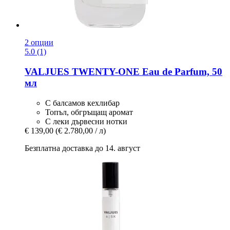
2 опции
5.0 (1)
VALJUES
TWENTY-​ONE Eau de Parfum, 50
мл
С балсамов кехлибар
Топъл, обгръщащ аромат
С леки дървесни нотки
€ 139,00
(€ 2.780,00 / л)
Безплатна доставка до 14. август