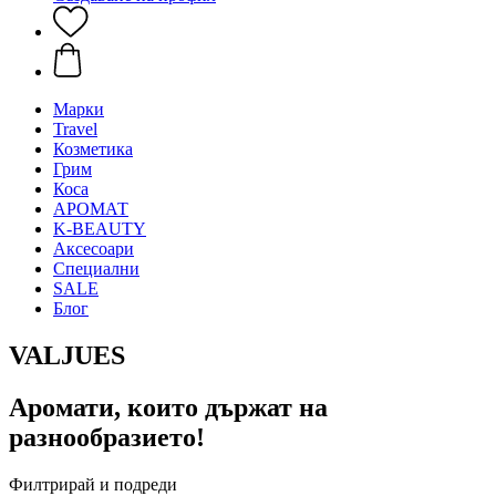
Mарки
Travel
Козметика
Грим
Коса
АРОМАТ
K-BEAUTY
Аксесоари
Специални
SALE
Блог
VALJUES
Аромати, които държат на
разнообразието!
Филтрирай и подреди