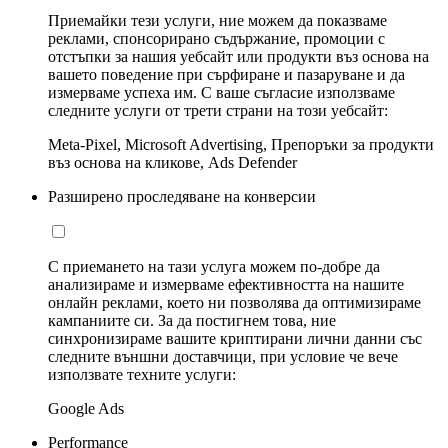
Приемайки тези услуги, ние можем да показваме
реклами, спонсорирано съдържание, промоции с
отстъпки за нашия уебсайт или продукти въз основа на
вашето поведение при сърфиране и пазаруване и да
измерваме успеха им. С ваше съгласие използваме
следните услуги от трети страни на този уебсайт:
Meta-Pixel, Microsoft Advertising, Препоръки за продукти
въз основа на кликове, Ads Defender
Разширено проследяване на конверсии
С приемането на тази услуга можем по-добре да
анализираме и измерваме ефективността на нашите
онлайн реклами, което ни позволява да оптимизираме
кампаниите си. За да постигнем това, ние
синхронизираме вашите криптирани лични данни със
следните външни доставчици, при условие че вече
използвате техните услуги:
Google Ads
Performance