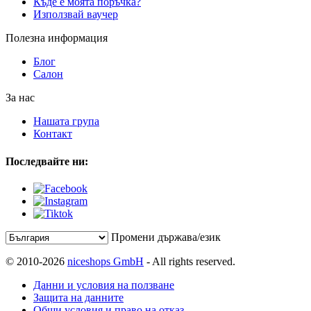
Къде е моята поръчка?
Използвай ваучер
Полезна информация
Блог
Салон
За нас
Нашата група
Контакт
Последвайте ни:
Промени държава/език
© 2010-2026
niceshops GmbH
- All rights reserved.
Данни и условия на ползване
Защита на данните
Общи условия и право на отказ