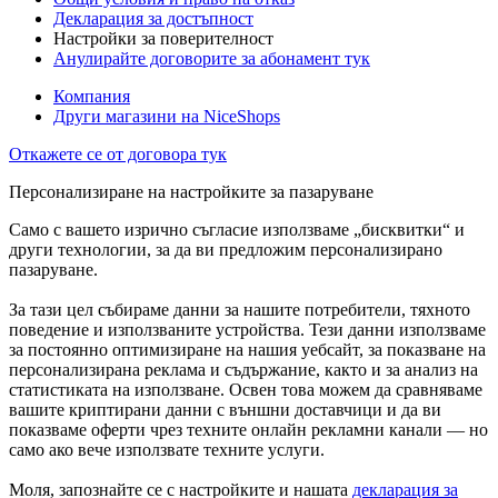
Декларация за достъпност
Настройки за поверителност
Анулирайте договорите за абонамент тук
Компания
Други магазини на NiceShops
Откажете се от договора тук
Персонализиране на настройките за пазаруване
Само с вашето изрично съгласие използваме „бисквитки“ и
други технологии, за да ви предложим персонализирано
пазаруване.
За тази цел събираме данни за нашите потребители, тяхното
поведение и използваните устройства. Тези данни използваме
за постоянно оптимизиране на нашия уебсайт, за показване на
персонализирана реклама и съдържание, както и за анализ на
статистиката на използване. Освен това можем да сравняваме
вашите криптирани данни с външни доставчици и да ви
показваме оферти чрез техните онлайн рекламни канали — но
само ако вече използвате техните услуги.
Моля, запознайте се с настройките и нашата
декларация за