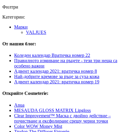
Филтри
Категории:
Mарки
VALJUES
От нашия блог:
Коледен календар Вратичка номер 22
Правилното измиване на ръцете - тези три неща са
особено важни
Адвент календар 2021: вратичка номер 8
Най-добрите кремове за ръце за суха кожа
Адвент календар 2021: вратичка номер 19
Открийте Cosmeterie:
Anua
MESAUDA GLOSS MATRIX Lipgloss
Clear Improvement™ Маска с двойно действие –
почистване и ексфолиране срещу черни точки
Color WOW Money Mist
Trudon The Diffuser Figuerie