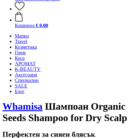
Кошница
€ 0,00
Mарки
Travel
Козметика
Грим
Коса
АРОМАТ
K-BEAUTY
Аксесоари
Специални
SALE
Блог
Whamisa
Шампоан Organic
Seeds Shampoo for Dry Scalp
Перфектен за сияен блясък