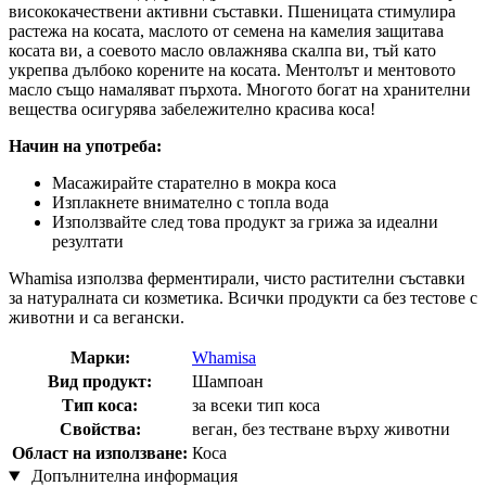
висококачествени активни съставки. Пшеницата стимулира
растежа на косата, маслото от семена на камелия защитава
косата ви, а соевото масло овлажнява скалпа ви, тъй като
укрепва дълбоко корените на косата. Ментолът и ментовото
масло също намаляват пърхота. Многото богат на хранителни
вещества осигурява забележително красива коса!
Начин на употреба:
Масажирайте старателно в мокра коса
Изплакнете внимателно с топла вода
Използвайте след това продукт за грижа за идеални
резултати
Whamisa използва ферментирали, чисто растителни съставки
за натуралната си козметика. Всички продукти са без тестове с
животни и са вегански.
Марки:
Whamisa
Вид продукт:
Шампоан
Тип коса:
за всеки тип коса
Свойства:
веган, без тестване върху животни
Област на използване:
Коса
Допълнителна информация