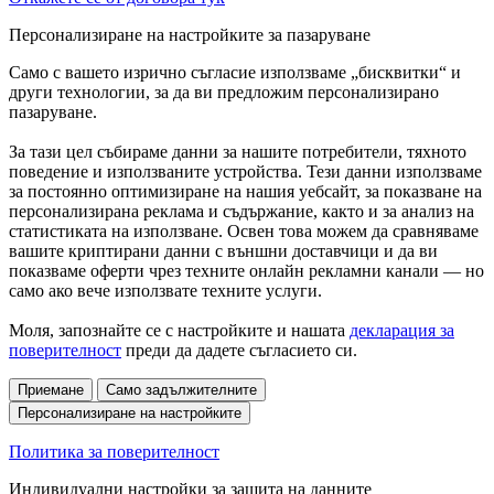
Персонализиране на настройките за пазаруване
Само с вашето изрично съгласие използваме „бисквитки“ и
други технологии, за да ви предложим персонализирано
пазаруване.
За тази цел събираме данни за нашите потребители, тяхното
поведение и използваните устройства. Тези данни използваме
за постоянно оптимизиране на нашия уебсайт, за показване на
персонализирана реклама и съдържание, както и за анализ на
статистиката на използване. Освен това можем да сравняваме
вашите криптирани данни с външни доставчици и да ви
показваме оферти чрез техните онлайн рекламни канали — но
само ако вече използвате техните услуги.
Моля, запознайте се с настройките и нашата
декларация за
поверителност
преди да дадете съгласието си.
Приемане
Само задължителните
Персонализиране на настройките
Политика за поверителност
Индивидуални настройки за защита на данните