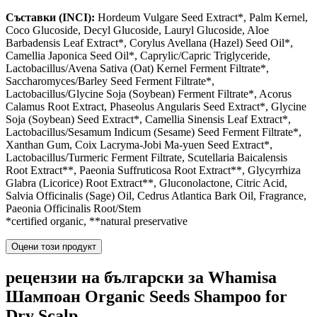
Съставки (INCI):
Hordeum Vulgare Seed Extract*, Palm Kernel,
Coco Glucoside, Decyl Glucoside, Lauryl Glucoside, Aloe
Barbadensis Leaf Extract*, Corylus Avellana (Hazel) Seed Oil*,
Camellia Japonica Seed Oil*, Caprylic/Capric Triglyceride,
Lactobacillus/Avena Sativa (Oat) Kernel Ferment Filtrate*,
Saccharomyces/Barley Seed Ferment Filtrate*,
Lactobacillus/Glycine Soja (Soybean) Ferment Filtrate*, Acorus
Calamus Root Extract, Phaseolus Angularis Seed Extract*, Glycine
Soja (Soybean) Seed Extract*, Camellia Sinensis Leaf Extract*,
Lactobacillus/Sesamum Indicum (Sesame) Seed Ferment Filtrate*,
Xanthan Gum, Coix Lacryma-Jobi Ma-yuen Seed Extract*,
Lactobacillus/Turmeric Ferment Filtrate, Scutellaria Baicalensis
Root Extract**, Paeonia Suffruticosa Root Extract**, Glycyrrhiza
Glabra (Licorice) Root Extract**, Gluconolactone, Citric Acid,
Salvia Officinalis (Sage) Oil, Cedrus Atlantica Bark Oil, Fragrance,
Paeonia Officinalis Root/Stem
*certified organic, **natural preservative
Оцени този продукт
рецензии на български за Whamisa
Шампоан Organic Seeds Shampoo for
Dry Scalp