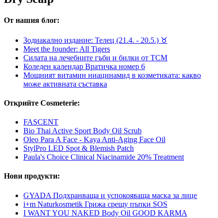
От нашия блог:
Зодиакално издание: Телец (21.4. - 20.5.) ♉︎
Meet the founder: All Tigers
Силата на лечебните гъби и билки от TCM
Коледен календар Вратичка номер 6
Мощният витамин ниацинамид в козметиката: какво
може активната съставка
Открийте Cosmeterie:
FASCENT
Bio Thai Active Sport Body Oil Scrub
Oleo Para A Face - Kaya Anti-Aging Face Oil
StylPro LED Spot & Blemish Patch
Paula's Choice Clinical Niacinamide 20% Treatment
Нови продукти:
GYADA Подхранваща и успокояваща маска за лице
i+m Naturkosmetik Грижа срещу пъпки SOS
I WANT YOU NAKED Body Oil GOOD KARMA