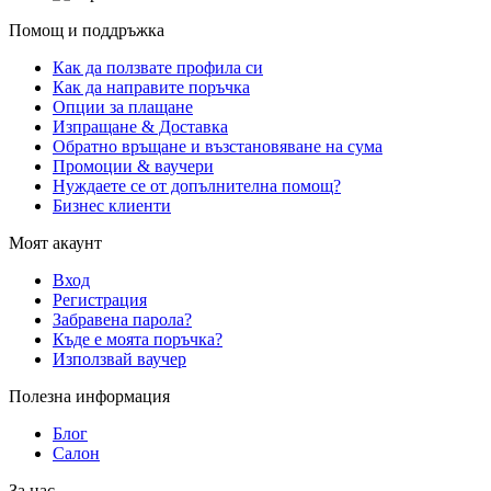
Помощ и поддръжка
Как да ползвате профила си
Как да направите поръчка
Опции за плащане
Изпращане & Доставка
Обратно връщане и възстановяване на сума
Промоции & ваучери
Нуждаете се от допълнителна помощ?
Бизнес клиенти
Моят акаунт
Вход
Регистрация
Забравена парола?
Къде е моята поръчка?
Използвай ваучер
Полезна информация
Блог
Салон
За нас