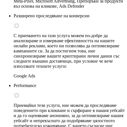
Meta-Pixel, Microsoft Advertising, Препоръки за продукти
въз основа на кликове, Ads Defender
Разширено проследяване на конверсии
С приемането на тази услуга можем по-добре да
анализираме и измерваме ефективността на нашите
онлайн реклами, което ни позволява да оптимизираме
кампаниите си. За да постигнем това, ние
синхронизираме вашите криптирани лични данни със
следните външни доставчици, при условие че вече
използвате техните услуги:
Google Ads
Performance
Приемайки тези услуги, ние можем да проследяваме
поведението при кликване и сърфиране в нашия уебсайт
и да го оценяваме анонимно, за да оптимизираме нашия
уебсайт и непрекъснато да подобряваме цялостното
потребителско изживяване. С вашето съгласие ние