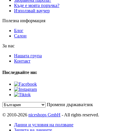
Забравена парола?
Къде е моята поръчка?
Използвай ваучер
Полезна информация
Блог
Салон
За нас
Нашата група
Контакт
Последвайте ни:
Промени държава/език
© 2010-2026
niceshops GmbH
- All rights reserved.
Данни и условия на ползване
Защита на данните