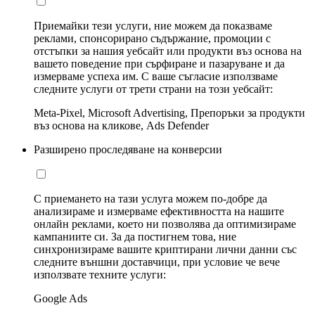
Приемайки тези услуги, ние можем да показваме
реклами, спонсорирано съдържание, промоции с
отстъпки за нашия уебсайт или продукти въз основа на
вашето поведение при сърфиране и пазаруване и да
измерваме успеха им. С ваше съгласие използваме
следните услуги от трети страни на този уебсайт:
Meta-Pixel, Microsoft Advertising, Препоръки за продукти
въз основа на кликове, Ads Defender
Разширено проследяване на конверсии
С приемането на тази услуга можем по-добре да
анализираме и измерваме ефективността на нашите
онлайн реклами, което ни позволява да оптимизираме
кампаниите си. За да постигнем това, ние
синхронизираме вашите криптирани лични данни със
следните външни доставчици, при условие че вече
използвате техните услуги:
Google Ads