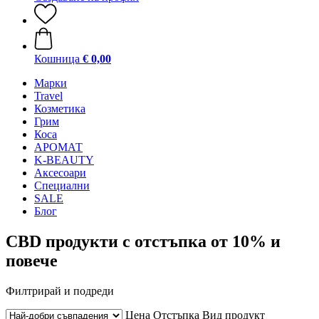
Кошница
€ 0,00
Mарки
Travel
Козметика
Грим
Коса
АРОМАТ
K-BEAUTY
Аксесоари
Специални
SALE
Блог
CBD продукти с отстъпка от 10% и
повече
Филтрирай и подреди
Цена
Отстъпка
Вид продукт