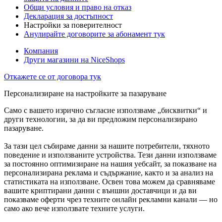
Общи условия и право на отказ
Декларация за достъпност
Настройки за поверителност
Анулирайте договорите за абонамент тук
Компания
Други магазини на NiceShops
Откажете се от договора тук
Персонализиране на настройките за пазаруване
Само с вашето изрично съгласие използваме „бисквитки“ и
други технологии, за да ви предложим персонализирано
пазаруване.
За тази цел събираме данни за нашите потребители, тяхното
поведение и използваните устройства. Тези данни използваме
за постоянно оптимизиране на нашия уебсайт, за показване на
персонализирана реклама и съдържание, както и за анализ на
статистиката на използване. Освен това можем да сравняваме
вашите криптирани данни с външни доставчици и да ви
показваме оферти чрез техните онлайн рекламни канали — но
само ако вече използвате техните услуги.