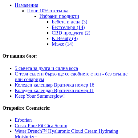
Намаления
Поне 10% отстъпка
Избрани продикти
Бебета и деца (3)
Бестселъри (14)
CBD продукти (2)
K-Beauty (9)
Mъже (14)
От нашия блог:
5 съвета за дълга и силна коса
С тези съвети бързо ще се сдобиете с тен - без слънце
или солариум
Коледен календар Вратичка номер 16
Коледен календар Вратичка номер 11
Keep Your Summerglow!
Открийте Cosmeterie:
Erborian
Cosrx Pure Fit Cica Serum
Water Drench™ Hyaluronic Cloud Cream Hydrating
Moisturizer