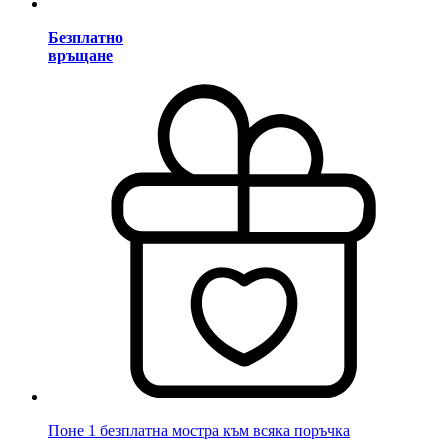
Безплатно
връщане
Поне 1 безплатна мостра към всяка поръчка