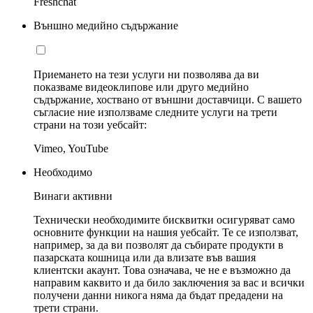
Freshchat
Външно медийно съдържание
Приемането на тези услуги ни позволява да ви
показваме видеоклипове или друго медийно
съдържание, хоствано от външни доставчици. С вашето
съгласие ние използваме следните услуги на трети
страни на този уебсайт:
Vimeo, YouTube
Необходимо
Винаги активни
Технически необходимите бисквитки осигуряват само
основните функции на нашия уебсайт. Те се използват,
например, за да ви позволят да събирате продукти в
пазарската кошница или да влизате във вашия
клиентски акаунт. Това означава, че не е възможно да
направим каквито и да било заключения за вас и всички
получени данни никога няма да бъдат предадени на
трети страни.