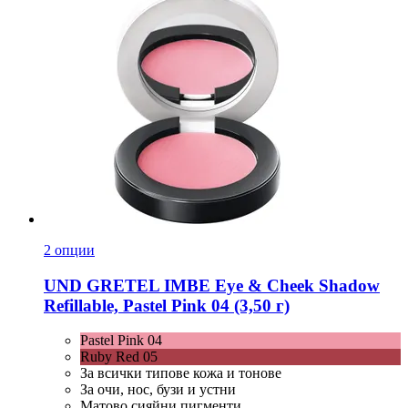
2 опции
UND GRETEL
IMBE Eye & Cheek Shadow
Refillable, Pastel Pink 04 (3,50 г)
Pastel Pink 04
Ruby Red 05
За всички типове кожа и тонове
За очи, нос, бузи и устни
Матово сияйни пигменти