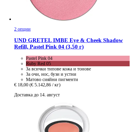
2 опции
UND GRETEL
IMBE Eye & Cheek Shadow
Refill, Pastel Pink 04 (3,50 г)
Pastel Pink 04
Ruby Red 05
За всички типове кожа и тонове
За очи, нос, бузи и устни
Матово сияйни пигменти
€ 18,00
(€ 5.142,86 / кг)
Доставка до 14. август