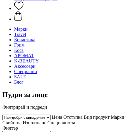
Mарки
Travel
Козметика
Грим
Коса
АРОМАТ
K-BEAUTY
Аксесоари
Специални
SALE
Блог
Пудри за лице
Филтрирай и подреди
Цена
Отстъпка
Вид продукт
Марки
Свойства
Използване
Специално за
Филтър