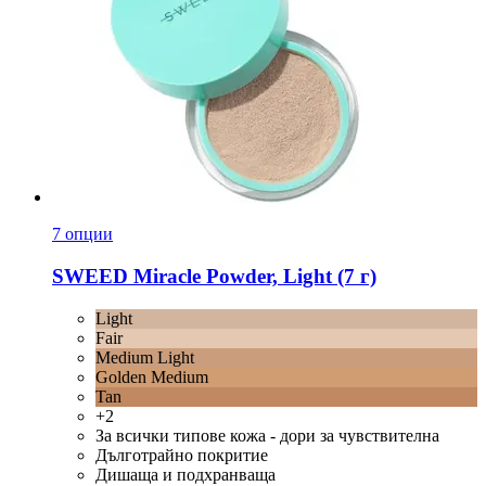
7 опции
SWEED
Miracle Powder, Light (7 г)
Light
Fair
Medium Light
Golden Medium
Tan
+2
За всички типове кожа - дори за чувствителна
Дълготрайно покритие
Дишаща и подхранваща