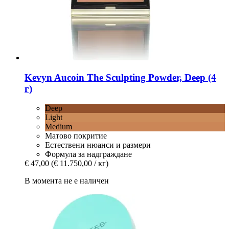
Kevyn Aucoin
The Sculpting Powder, Deep (4
г)
Deep
Light
Medium
Матово покритие
Естествени нюанси и размери
Формула за надграждане
€ 47,00
(€ 11.750,00 / кг)
В момента не е наличен