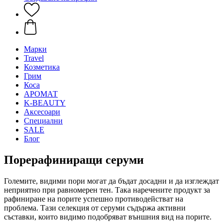
Mарки
Travel
Козметика
Грим
Коса
АРОМАТ
K-BEAUTY
Аксесоари
Специални
SALE
Блог
Порерафиниращи серуми
Големите, видими пори могат да бъдат досадни и да изглеждат
неприятно при равномерен тен. Така наречените продукт за
рафиниране на порите успешно противодействат на
проблема. Тази селекция от серуми съдържа активни
съставки, които видимо подобряват външния вид на порите.