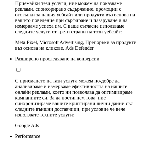
Приемайки тези услуги, ние можем да показваме
реклами, спонсорирано съдържание, промоции с
отстъпки за нашия уебсайт или продукти въз основа на
вашето поведение при сърфиране и пазаруване и да
измерваме успеха им. С ваше съгласие използваме
следните услуги от трети страни на този уебсайт:
Meta-Pixel, Microsoft Advertising, Препоръки за продукти
въз основа на кликове, Ads Defender
Разширено проследяване на конверсии
С приемането на тази услуга можем по-добре да
анализираме и измерваме ефективността на нашите
онлайн реклами, което ни позволява да оптимизираме
кампаниите си. За да постигнем това, ние
синхронизираме вашите криптирани лични данни със
следните външни доставчици, при условие че вече
използвате техните услуги:
Google Ads
Performance