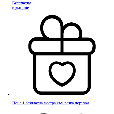
Безплатно
връщане
Поне 1 безплатна мостра към всяка поръчка