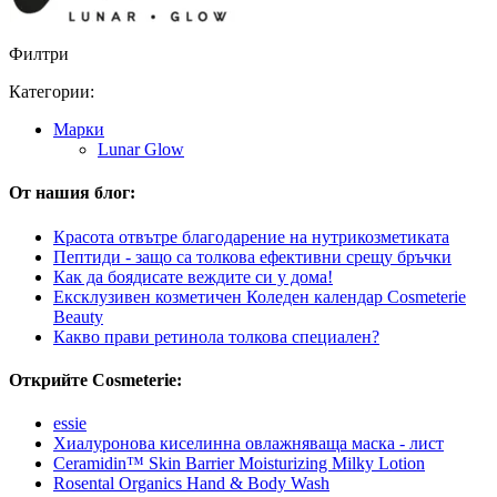
Филтри
Категории:
Mарки
Lunar Glow
От нашия блог:
Красота отвътре благодарение на нутрикозметиката
Пептиди - защо са толкова ефективни срещу бръчки
Как да боядисате веждите си у дома!
Ексклузивен козметичен Коледен календар Cosmeterie
Beauty
Какво прави ретинола толкова специален?
Открийте Cosmeterie:
essie
Хиалуронова киселинна овлажняваща маска - лист
Ceramidin™ Skin Barrier Moisturizing Milky Lotion
Rosental Organics Hand & Body Wash