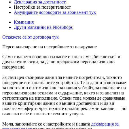
Декларация за достъпност
Настройки за поверителност
Анулирайте договорите за абонамент тук
Компания
Други магазини на NiceShops
Откажете се от договора тук
Персонализиране на настройките за пазаруване
Само с вашето изрично съгласие използваме „бисквитки“ и
други технологии, за да ви предложим персонализирано
пазаруване.
За тази цел събираме данни за нашите потребители, тяхното
поведение и използваните устройства. Тези данни използваме
за постоянно оптимизиране на нашия уебсайт, за показване на
персонализирана реклама и съдържание, както и за анализ на
статистиката на използване. Освен това можем да сравняваме
вашите криптирани данни с външни доставчици и да ви
показваме оферти чрез техните онлайн рекламни канали — но
само ако вече използвате техните услуги.
Моля, запознайте се с настройките и нашата
декларация за