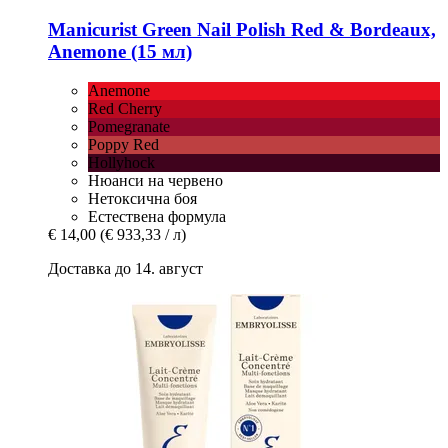
Manicurist
Green Nail Polish Red & Bordeaux,
Anemone (15 мл)
Anemone
Red Cherry
Pomegranate
Poppy Red
Hollyhock
Нюанси на червено
Нетоксична боя
Естествена формула
€ 14,00
(€ 933,33 / л)
Доставка до 14. август