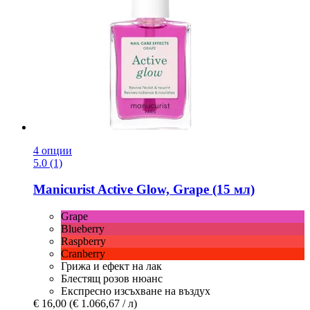
4 опции
5.0 (1)
Manicurist
Active Glow, Grape (15 мл)
Grape
Blueberry
Raspberry
Cranberry
Грижа и ефект на лак
Блестящ розов нюанс
Експресно изсъхване на въздух
€ 16,00
(€ 1.066,67 / л)