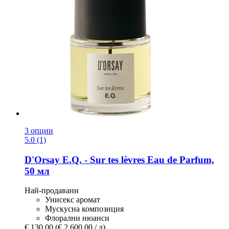
3 опции
5.0 (1)
D'Orsay
E.Q. -​ Sur tes lèvres Eau de Parfum,
50 мл
Най-продавани
Унисекс аромат
Мускусна композиция
Флорални нюанси
€ 130,00
(€ 2.600,00 / л)