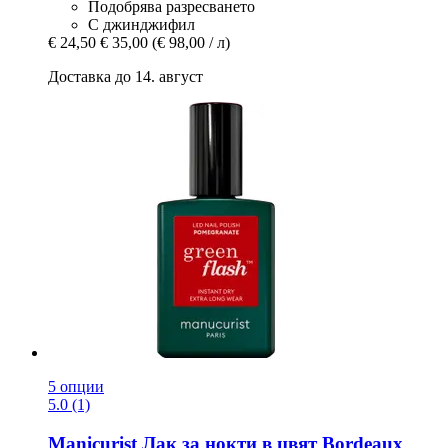
Подобрява разресването
С джинджифил
€ 24,50
€ 35,00
(€ 98,00 / л)
Доставка до 14. август
5 опции
5.0 (1)
Manicurist
Лак за нокти в цвят Bordeaux