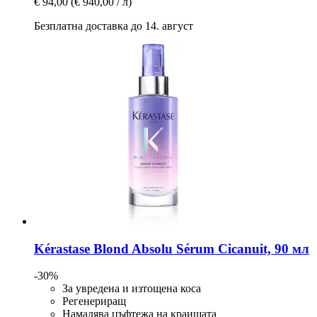
€ 94,00
(€ 940,00 / л)
Безплатна доставка до 14. август
Kérastase
Blond Absolu Sérum Cicanuit, 90 мл
-30%
За увредена и изтощена коса
Регенериращ
Намалява цъфтежа на краищата