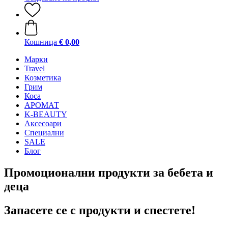
Кошница
€ 0,00
Mарки
Travel
Козметика
Грим
Коса
АРОМАТ
K-BEAUTY
Аксесоари
Специални
SALE
Блог
Промоционални продукти за бебета и
деца
Запасете се с продукти и спестете!