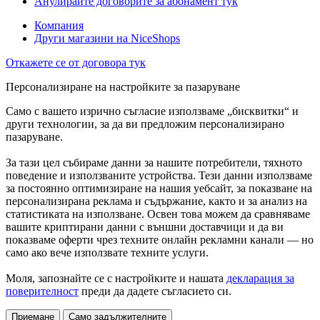
Анулирайте договорите за абонамент тук
Компания
Други магазини на NiceShops
Откажете се от договора тук
Персонализиране на настройките за пазаруване
Само с вашето изрично съгласие използваме „бисквитки“ и
други технологии, за да ви предложим персонализирано
пазаруване.
За тази цел събираме данни за нашите потребители, тяхното
поведение и използваните устройства. Тези данни използваме
за постоянно оптимизиране на нашия уебсайт, за показване на
персонализирана реклама и съдържание, както и за анализ на
статистиката на използване. Освен това можем да сравняваме
вашите криптирани данни с външни доставчици и да ви
показваме оферти чрез техните онлайн рекламни канали — но
само ако вече използвате техните услуги.
Моля, запознайте се с настройките и нашата
декларация за
поверителност
преди да дадете съгласието си.
Приемане
Само задължителните