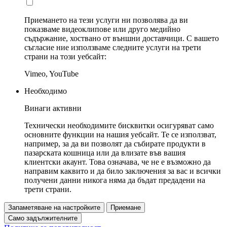
Приемането на тези услуги ни позволява да ви
показваме видеоклипове или друго медийно
съдържание, хоствано от външни доставчици. С вашето
съгласие ние използваме следните услуги на трети
страни на този уебсайт:
Vimeo, YouTube
Необходимо
Винаги активни
Технически необходимите бисквитки осигуряват само
основните функции на нашия уебсайт. Те се използват,
например, за да ви позволят да събирате продукти в
пазарската кошница или да влизате във вашия
клиентски акаунт. Това означава, че не е възможно да
направим каквито и да било заключения за вас и всички
получени данни никога няма да бъдат предадени на
трети страни.
Запаметяване на настройките
Приемане
Само задължителните