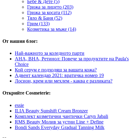
Бебе & Дете (5)
Грижа за лицето (203)
Грижа за косата (112)
Тяло & Баня (52)
Грим (133)
Козметика за мъже (14)
От нашия блог:
Най-важното за коледното парти
AHA, BHA, Ретинол: Повече за продуктите на Paula's
Choice
Кой серум е подходящ за вашата кожа?
Адвент календар 2021: вратичка номер 19
Лосион, крем или мехлем - каква е разликата?
Открийте Cosmeterie:
essie
ILIA Beauty Sunshift Cream Bronzer
Комплект козметични чантички Caryn Jabali
RMS Beauty Молив за устни Line + Define
Bondi Sands Everyday Gradual Tanning Milk