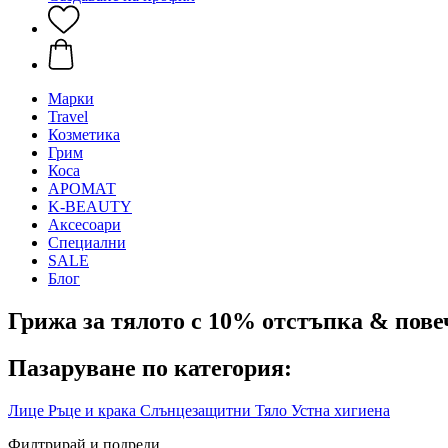
Mарки
Travel
Козметика
Грим
Коса
АРОМАТ
K-BEAUTY
Аксесоари
Специални
SALE
Блог
Грижа за тялото с 10% отстъпка & пове
Пазаруване по категория:
Лице
Ръце и крака
Слънцезащитни
Тяло
Устна хигиена
Филтрирай и подреди